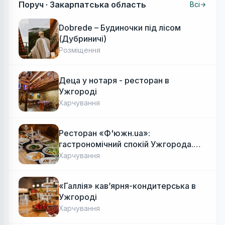
Поруч ·
Закарпатська область
Всі
Dobrede – Будиночки під лісом
(Дубриничі)
Розміщення
Деца у нотаря - ресторан в
Ужгороді
Харчування
Ресторан «Ф'южн.ua»:
гастрономічний спокій Ужгорода.
Авторська локальна кухня, затишок
Харчування
«Галлія» кав’ярня-кондитерська в
Ужгороді
Харчування