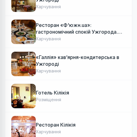
Харчування
Ресторан «Ф'южн.ua»:
гастрономічний спокій Ужгорода.
Авторська локальна кухня, затишок
Харчування
«Галлія» кав’ярня-кондитерська в
Ужгороді
Харчування
Готель Кілікія
Розміщення
Ресторан Кілікія
Харчування