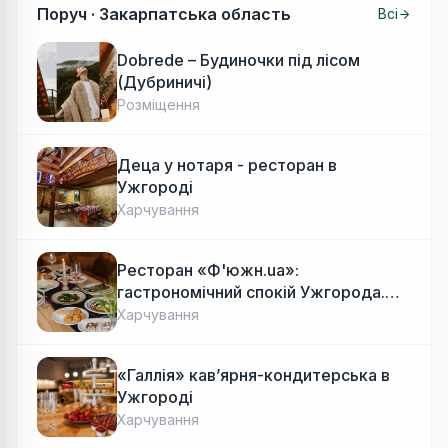
Поруч ·
Закарпатська область
Всі
Dobrede – Будиночки під лісом
(Дубриничі)
Розміщення
Деца у нотаря - ресторан в
Ужгороді
Харчування
Ресторан «Ф'южн.ua»:
гастрономічний спокій Ужгорода.
Авторська локальна кухня, затишок
Харчування
«Галлія» кав’ярня-кондитерська в
Ужгороді
Харчування