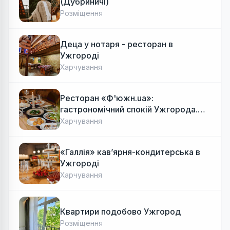
(Дубриничі)
Розміщення
Деца у нотаря - ресторан в
Ужгороді
Харчування
Ресторан «Ф'южн.ua»:
гастрономічний спокій Ужгорода.
Авторська локальна кухня, затишок
Харчування
«Галлія» кав’ярня-кондитерська в
Ужгороді
Харчування
Квартири подобово Ужгород
Розміщення