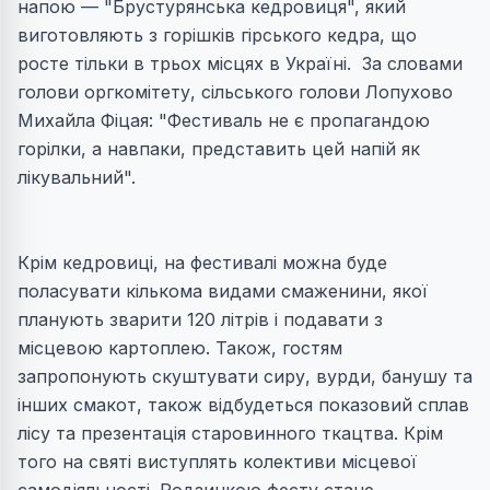
напою — "Брустурянська кедровиця", який
виготовляють з горішків гірського кедра, що
росте тільки в трьох місцях в Україні. За словами
голови оргкомітету, сільського голови Лопухово
Михайла Фіцая: "Фестиваль не є пропагандою
горілки, а навпаки, представить цей напій як
лікувальний".
Крім кедровиці, на фестивалі можна буде
поласувати кількома видами смаженини, якої
планують зварити 120 літрів і подавати з
місцевою картоплею. Також, гостям
запропонують скуштувати сиру, вурди, банушу та
інших смакот, також відбудеться показовий сплав
лісу та презентація старовинного ткацтва. Крім
того на святі виступлять колективи місцевої