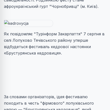
самодіяльності. Родзинкою фесту стане
афроукраїнський гурт "Чорнобривці" (м. Київ).
Як повідомляє "Турінформ Закарпаття" 7 серпня в
селі Лопухово Тячівського району уперше
відбудеться фестиваль кедрової настоянки
«Брустурянська кедровиця».
За словами організаторів, ідея фестивалю
походить в честь "фірмового" лопухівського
напою — "Брустурянська кедровиця", який