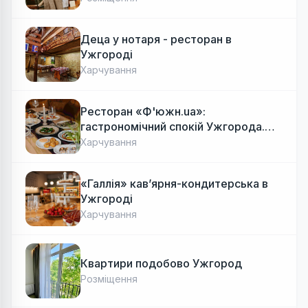
Деца у нотаря - ресторан в
Ужгороді
Харчування
Ресторан «Ф'южн.ua»:
гастрономічний спокій Ужгорода.
Авторська локальна кухня, затишок
Харчування
«Галлія» кав’ярня-кондитерська в
Ужгороді
Харчування
Квартири подобово Ужгород
Розміщення