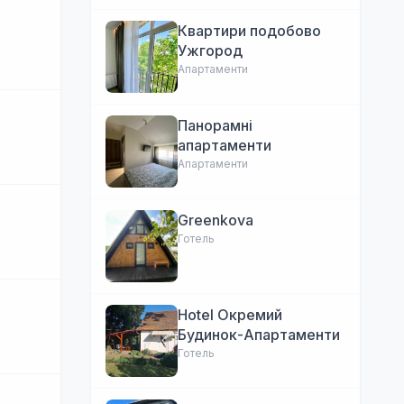
Квартири подобово
Ужгород
Апартаменти
Панорамні
апартаменти
Апартаменти
Greenkova
Готель
Hotel Окремий
Будинок-Апартаменти
Готель