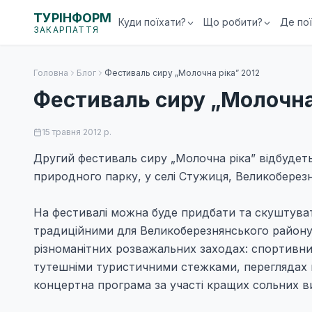
ТУРІНФОРМ
Куди поїхати?
Що робити?
Де по
ЗАКАРПАТТЯ
Головна
Блог
Фестиваль сиру „Молочна ріка” 2012
Фестиваль сиру „Молочна
15 травня 2012 р.
Другий фестиваль сиру „Молочна ріка” відбудеть
природного парку, у селі Стужиця, Великоберез
На фестивалі можна буде придбати та скуштуват
традиційними для Великоберезнянського району 
різноманітних розважальних заходах: спортивни
тутешніми туристичними стежками, переглядах 
концертна програма за участі кращих сольних ви