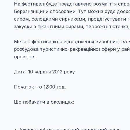
На фестивалі буде представлено розмаїття сиро
Березнянщини способами. Тут можна буде досхо
сиром, солодкими сирниками, продегустувати го
закуски з пікантними сирами, творожні тістечка
Метою фестивалю є відродження виробництва мо
розбудова туристично-рекреаційної сфери у райо
проектів.
Дата: 10 червня 2012 року
Початок – о 12:00 год.
Що побачити в околицях:
Ужанський національний природний парк