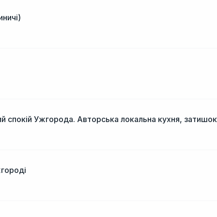
иничі)
і
й спокій Ужгорода. Авторська локальна кухня, затишок
жгороді