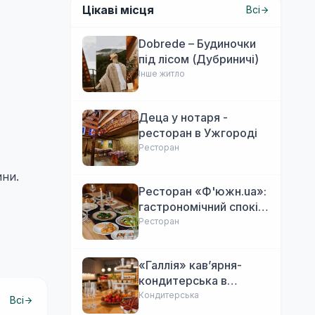
Цікаві місця
Всі
Dobrede – Будиночки
під лісом (Дубриничі)
Інше житло
Деца у нотаря -
ресторан в Ужгороді
Ресторан
ини.
Ресторан «Ф'южн.ua»:
гастрономічний спокій
Ужгорода. Авторська
Ресторан
локальна кухня,
затишок
«Галлія» кав’ярня-
кондитерська в
Ужгороді
Кондитерська
Всі