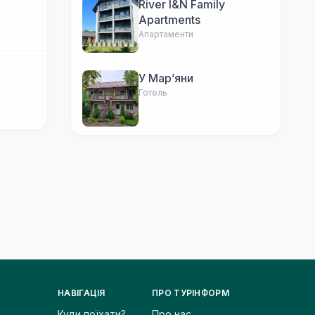
River I&N Family
Apartments
Апартаменти
У Марʼяни
Готель
НАВІГАЦІЯ
ПРО ТУРІНФОРМ
Куди поїхати?
Про нас