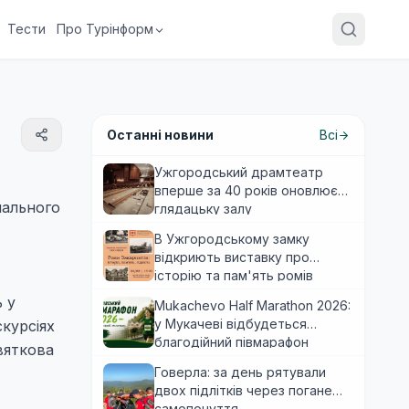
Тести
Про Турінформ
Останні новини
Всі
Ужгородський драмтеатр
вперше за 40 років оновлює
нального
глядацьку залу
В Ужгородському замку
відкриють виставку про
історію та пам'ять ромів
Закарпаття
 у
Mukachevo Half Marathon 2026:
у Мукачеві відбудеться
курсіях
благодійний півмарафон
вяткова
Говерла: за день рятували
двох підлітків через погане
самопочуття