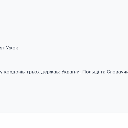
елі Ужок
у кордонів трьох держав: України, Польщі та Словачч