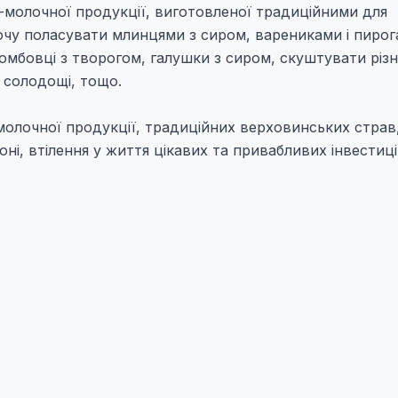
-молочної продукції, виготовленої традиційними для
чу поласувати млинцями з сиром, варениками і пирог
мбовці з творогом, галушки з сиром, скуштувати різн
, солодощі, тощо.
лочної продукції, традиційних верховинських страв
ні, втілення у життя цікавих та привабливих інвестиц