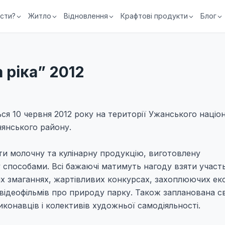
їсти?
Житло
Відновлення
Крафтові продукти
Блог
 ріка” 2012
ся 10 червня 2012 року на території Ужанського націо
нянського району.
и молочну та кулінарну продукцію, виготовлену
способами. Всі бажаючі матимуть нагоду взяти участь
х змаганнях, жартівливих конкурсах, захоплюючих екс
відеофільмів про природу парку. Також запланована с
конавців і колективів художньої самодіяльності.