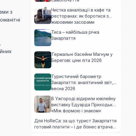
Чистка каналізації в кафе та
ами з
ресторанах: як боротися з
оманітні
жировими засорами
Тиса – найбільша річка
Закарпаття
,
ійних
Термальні басейни Магнум у
Берегові: ціни літа 2026
Туристичний барометр
Закарпаття: аналітичний звіт,
весна 2026
В Ужгороді відкрили ювілейну
виставку Едуарда Приходька
«Між формою і знаком»
Для HoReCa: за що турист Закарпаття
готовий платити – і де бізнес втрачає
гроші