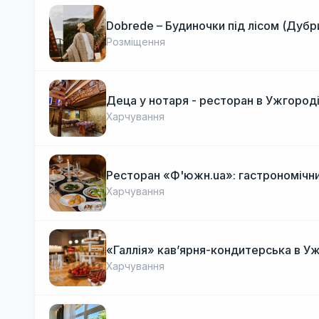
Dobrede – Будиночки під лісом (Дубр
Розміщення
Деца у нотаря - ресторан в Ужгород
Харчування
Ресторан «Ф'южн.ua»: гастрономічни
Харчування
«Галлія» кав’ярня-кондитерська в У
Харчування