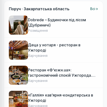
Поруч ·
Закарпатська область
Всі
Dobrede – Будиночки під лісом
(Дубриничі)
Розміщення
Деца у нотаря - ресторан в
Ужгороді
Харчування
Ресторан «Ф'южн.ua»:
гастрономічний спокій Ужгорода.
Авторська локальна кухня, затишок
Харчування
«Галлія» кав’ярня-кондитерська в
Ужгороді
Харчування