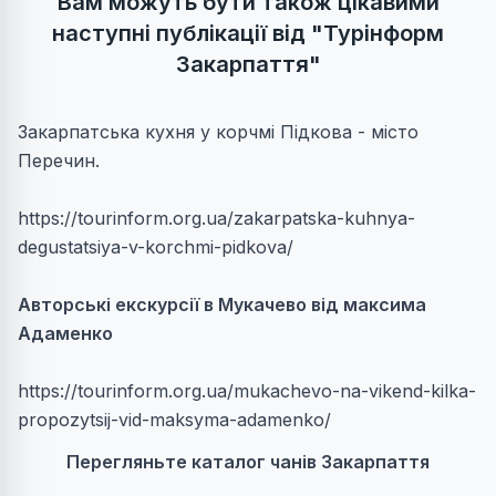
Вам можуть бути також цікавими
наступні публікації від "Турінформ
Закарпаття"
Закарпатська кухня у корчмі Підкова - місто
Перечин.
https://tourinform.org.ua/zakarpatska-kuhnya-
degustatsiya-v-korchmi-pidkova/
Авторські екскурсії в Мукачево від максима
Адаменко
https://tourinform.org.ua/mukachevo-na-vikend-kilka-
propozytsij-vid-maksyma-adamenko/
Перегляньте каталог чанів Закарпаття