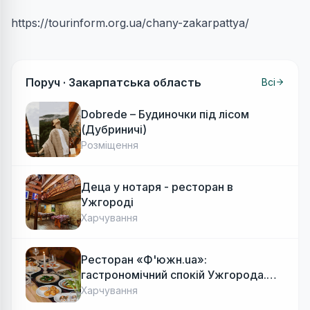
https://tourinform.org.ua/chany-zakarpattya/
Поруч ·
Закарпатська область
Всі
Dobrede – Будиночки під лісом
(Дубриничі)
Розміщення
Деца у нотаря - ресторан в
Ужгороді
Харчування
Ресторан «Ф'южн.ua»:
гастрономічний спокій Ужгорода.
Авторська локальна кухня, затишок
Харчування