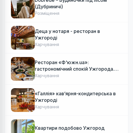
Dobrede – Будиночки під лісом
(Дубриничі)
Розміщення
Деца у нотаря - ресторан в
Ужгороді
Харчування
Ресторан «Ф'южн.ua»:
гастрономічний спокій Ужгорода.
Авторська локальна кухня, затишок
Харчування
«Галлія» кав’ярня-кондитерська в
Ужгороді
Харчування
Квартири подобово Ужгород