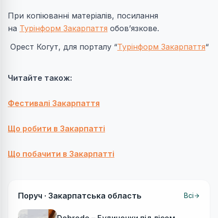
При копіюванні матеріалів, посилання
на
Турінформ Закарпаття
обов’язкове.
Орест Когут, для порталу “
Турінформ Закарпаття
“
Читайте також:
Фестивалі Закарпаття
Що робити в Закарпатті
Що побачити в Закарпатті
Поруч ·
Закарпатська область
Всі