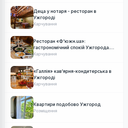
Деца у нотаря - ресторан в
Ужгороді
Харчування
Ресторан «Ф'южн.ua»:
гастрономічний спокій Ужгорода.
Авторська локальна кухня, затишок
Харчування
«Галлія» кав’ярня-кондитерська в
Ужгороді
Харчування
Квартири подобово Ужгород
Розміщення