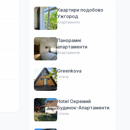
Квартири подобово
Ужгород
Апартаменти
Панорамні
апартаменти
Апартаменти
Greenkova
Готель
Hotel Окремий
Будинок-Апартаменти
Готель