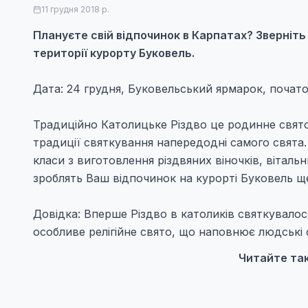
11 грудня 2018 р.
Плануєте свій відпочинок в Карпатах? Зверніть
території курорту Буковель.
Дата: 24 грудня, Буковельський ярмарок, початок
Традиційно Католицьке Різдво це родинне свято
традиції святкування напередодні самого свята
класи з виготовлення різдвяних віночків, вітал
зроблять Ваш відпочинок на курорті Буковель щ
Довідка: Вперше Різдво в католиків святкувалося
особливе релігійне свято, що наповнює людські 
Читайте та