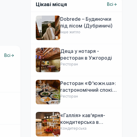
Цікаві місця
Всі
Dobrede – Будиночки
під лісом (Дубриничі)
Інше житло
Деца у нотаря -
Всі
ресторан в Ужгороді
Ресторан
Ресторан «Ф'южн.ua»:
гастрономічний спокій
Ужгорода. Авторська
Ресторан
локальна кухня,
затишок
«Галлія» кав’ярня-
кондитерська в
Ужгороді
Кондитерська