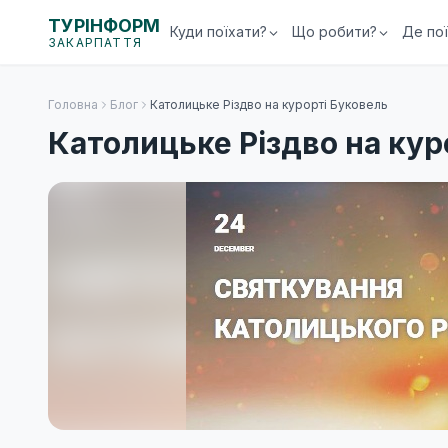
ТУРІНФОРМ
Куди поїхати?
Що робити?
Де по
ЗАКАРПАТТЯ
Головна
Блог
Католицьке Різдво на курорті Буковель
Католицьке Різдво на кур