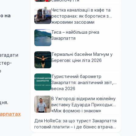
Чистка каналізації в кафе та
о на
ресторанах: як боротися з
жировими засорами
Тиса – найбільша річка
Закарпаття
Термальні басейни Магнум у
згадати
Берегові: ціни літа 2026
стер-
о
Туристичний барометр
Закарпаття: аналітичний звіт,
весна 2026
В Ужгороді відкрили ювілейну
дня.
виставку Едуарда Приходька
«Між формою і знаком»
Карпатах
Для HoReCa: за що турист Закарпаття
готовий платити – і де бізнес втрачає
гроші