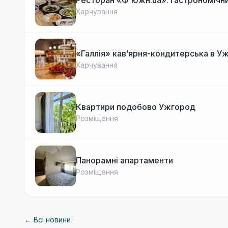
Ресторан «Ф'южн.ua»: гастрономічни
Харчування
«Галлія» кав’ярня-кондитерська в У
Харчування
Квартири подобово Ужгород
Розміщення
Панорамні апартаменти
Розміщення
← Всі новини