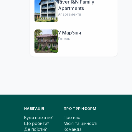
River I&N Family
Apartments
Апартаменти
У Марʼяни
Готель
НАВІГАЦІЯ
ПРО ТУРІНФОРМ
Куди поїхати?
Про нас
Що робити?
Місія та цінності
Де поїсти?
Команда