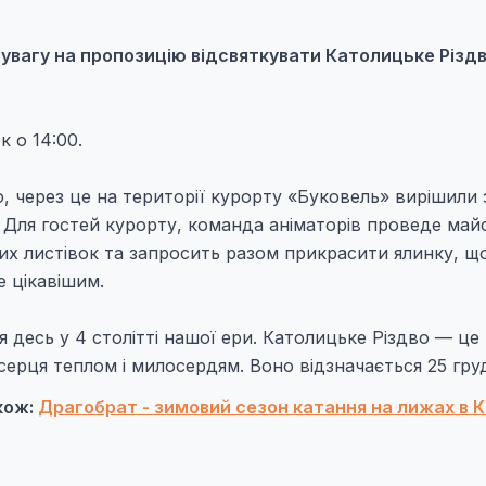
 увагу на пропозицію відсвяткувати Католицьке Різдв
 о 14:00.
, через це на території курорту «Буковель» вирішили 
. Для гостей курорту, команда аніматорів проведе май
ьних листівок та запросить разом прикрасити ялинку, щ
е цікавішим.
 десь у 4 столітті нашої ери. Католицьке Різдво — це
серця теплом і милосердям. Воно відзначається 25 гру
кож:
Драгобрат - зимовий сезон катання на лижах в 