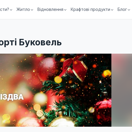
їсти?
Житло
Відновлення
Крафтові продукти
Блог
орті Буковель