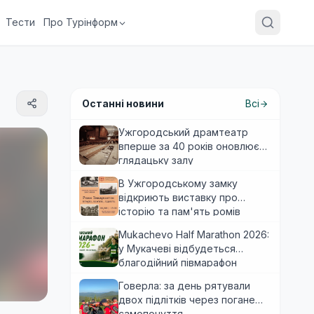
Тести
Про Турінформ
Останні новини
Всі
Ужгородський драмтеатр
вперше за 40 років оновлює
глядацьку залу
В Ужгородському замку
відкриють виставку про
історію та пам'ять ромів
Закарпаття
Mukachevo Half Marathon 2026:
у Мукачеві відбудеться
благодійний півмарафон
Говерла: за день рятували
двох підлітків через погане
самопочуття