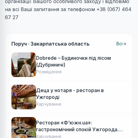
організації Вашого особливого заходу і відповімо
на всі Ваші запитання за телефоном +38 (067) 464
67 27
Поруч ·
Закарпатська область
Всі
Dobrede – Будиночки під лісом
(Дубриничі)
Розміщення
Деца у нотаря - ресторан в
Ужгороді
Харчування
Ресторан «Ф'южн.ua»:
гастрономічний спокій Ужгорода.
Авторська локальна кухня, затишок
Харчування