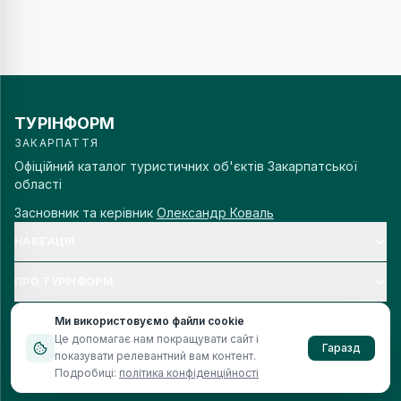
ТУРІНФОРМ
ЗАКАРПАТТЯ
Офіційний каталог туристичних об'єктів Закарпатської
області
Засновник та керівник
Олександр Коваль
НАВІГАЦІЯ
ПРО ТУРІНФОРМ
Ми використовуємо файли cookie
Це допомагає нам покращувати сайт і
Гаразд
показувати релевантний вам контент.
© 2006–
2026
Турінформ Закарпаття. Всі права захищено.
Подробиці:
політика конфіденційності