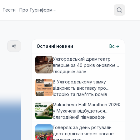
Тести
Про Турінформ
Останні новини
Всі
Ужгородський драмтеатр
вперше за 40 років оновлює
глядацьку залу
В Ужгородському замку
відкриють виставку про
історію та пам'ять ромів
Закарпаття
Mukachevo Half Marathon 2026:
у Мукачеві відбудеться
благодійний півмарафон
Говерла: за день рятували
двох підлітків через погане
самопочуття