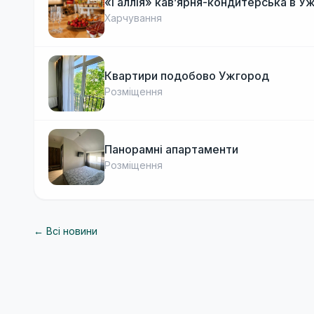
«Галлія» кав’ярня-кондитерська в У
Харчування
Квартири подобово Ужгород
Розміщення
Панорамні апартаменти
Розміщення
← Всі новини