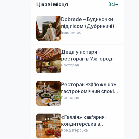
Цікаві місця
Всі
Dobrede – Будиночки
під лісом (Дубриничі)
Інше житло
Деца у нотаря -
ресторан в Ужгороді
Ресторан
Ресторан «Ф'южн.ua»:
гастрономічний спокій
Ужгорода. Авторська
Ресторан
локальна кухня,
затишок
«Галлія» кав’ярня-
кондитерська в
Ужгороді
Кондитерська