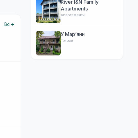
River I&N Family
Apartments
Апартаменти
Всі
У Марʼяни
Готель