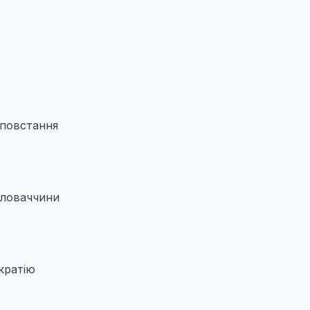
 повстання
Словаччини
кратію