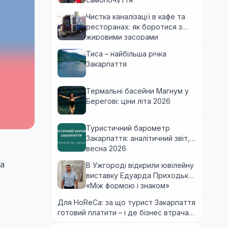
Чистка каналізації в кафе та
ресторанах: як боротися з
жировими засорами
Тиса – найбільша річка
Закарпаття
Термальні басейни Магнум у
Берегові: ціни літа 2026
Туристичний барометр
Закарпаття: аналітичний звіт,
весна 2026
на
В Ужгороді відкрили ювілейну
виставку Едуарда Приходька
«Між формою і знаком»
Для HoReCa: за що турист Закарпаття
готовий платити – і де бізнес втрачає
гроші