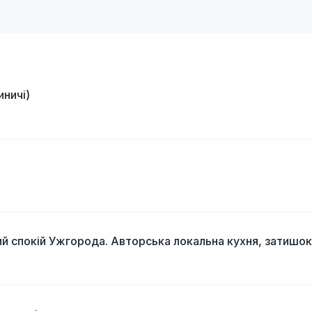
иничі)
і
й спокій Ужгорода. Авторська локальна кухня, затишок