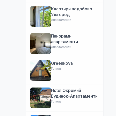
Квартири подобово
Ужгород
Апартаменти
Панорамні
апартаменти
Апартаменти
Greenkova
Готель
Hotel Окремий
Будинок-Апартаменти
Готель