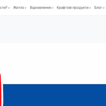
їсти?
Житло
Відновлення
Крафтові продукти
Блог