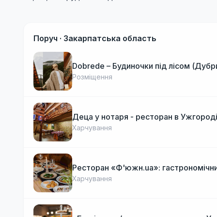
Поруч ·
Закарпатська область
Dobrede – Будиночки під лісом (Дубр
Розміщення
Деца у нотаря - ресторан в Ужгород
Харчування
Ресторан «Ф'южн.ua»: гастрономічни
Харчування