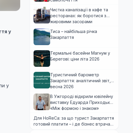
Чистка каналізації в кафе та
ресторанах: як боротися з
жировими засорами
ття у
Тиса – найбільша річка
Закарпаття
Термальні басейни Магнум у
Берегові: ціни літа 2026
Туристичний барометр
Закарпаття: аналітичний звіт,
ли у
весна 2026
В Ужгороді відкрили ювілейну
виставку Едуарда Приходька
«Між формою і знаком»
Для HoReCa: за що турист Закарпаття
готовий платити – і де бізнес втрачає
гроші