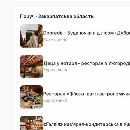
Поруч ·
Закарпатська область
Dobrede – Будиночки під лісом (Дубр
Розміщення
Деца у нотаря - ресторан в Ужгород
Харчування
Ресторан «Ф'южн.ua»: гастрономічни
Харчування
«Галлія» кав’ярня-кондитерська в У