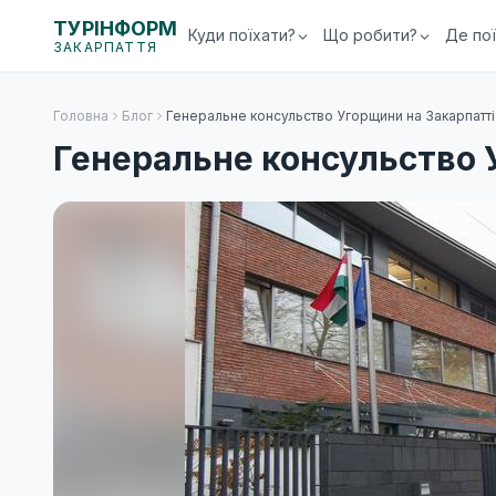
ТУРІНФОРМ
Куди поїхати?
Що робити?
Де по
ЗАКАРПАТТЯ
Головна
Блог
Генеральне консульство Угорщини на Закарпатті
Генеральне консульство 