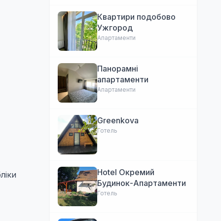
Квартири подобово
Ужгород
Апартаменти
Панорамні
апартаменти
Апартаменти
Greenkova
Готель
Hotel Окремий
лiки
Будинок-Апартаменти
Готель