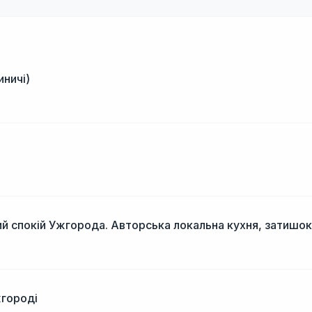
иничі)
і
й спокій Ужгорода. Авторська локальна кухня, затишок
жгороді