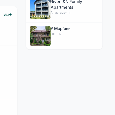
River I&N Family
Apartments
Апартаменти
Всі
У Марʼяни
Готель