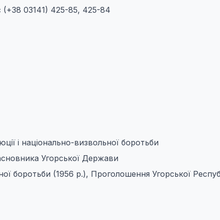
 (+38 03141) 425-85, 425-84
люцiї i нацiонально-визвольної боротьби
Засновника Угорської Держави
ної боротьби (1956 р.), Проголошення Угорської Респуб