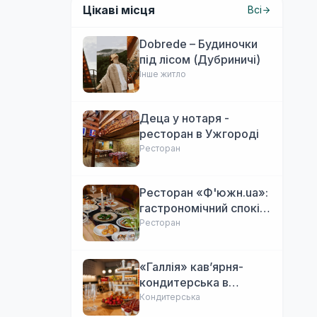
Цікаві місця
Всі
Dobrede – Будиночки
під лісом (Дубриничі)
Інше житло
Деца у нотаря -
ресторан в Ужгороді
Ресторан
Ресторан «Ф'южн.ua»:
гастрономічний спокій
Ужгорода. Авторська
Ресторан
локальна кухня,
затишок
«Галлія» кав’ярня-
кондитерська в
Ужгороді
Кондитерська