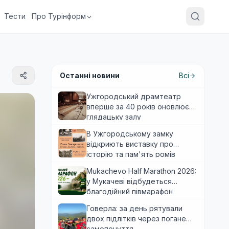
Тести
Про Турінформ
Останні новини
Всі
Ужгородський драмтеатр
вперше за 40 років оновлює
глядацьку залу
В Ужгородському замку
відкриють виставку про
історію та пам'ять ромів
Закарпаття
Mukachevo Half Marathon 2026:
у Мукачеві відбудеться
благодійний півмарафон
Говерла: за день рятували
двох підлітків через погане
самопочуття