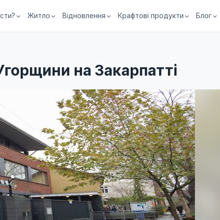
їсти?
Житло
Відновлення
Крафтові продукти
Блог
Угорщини на Закарпатті