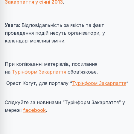
Закарпаття у січні 2013
.
Увага
: Відповідальність за якість та факт
проведення подій несуть організатори, у
календарі можливі зміни.
При копіюванні матеріалів, посилання
на
Турінформ Закарпаття
обов’язкове.
Орест Когут, для порталу “
Турінформ Закарпаття
“
Слідкуйте за новинами “Турінформ Закарпаття” у
мережі
facebook
.