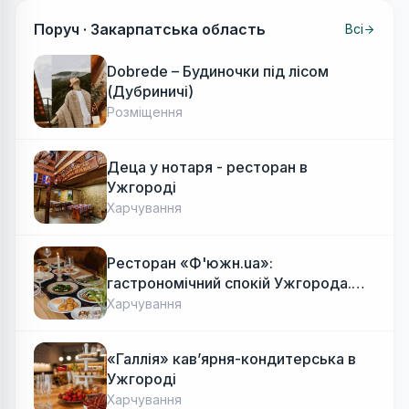
Поруч ·
Закарпатська область
Всі
Dobrede – Будиночки під лісом
(Дубриничі)
Розміщення
Деца у нотаря - ресторан в
Ужгороді
Харчування
Ресторан «Ф'южн.ua»:
гастрономічний спокій Ужгорода.
Авторська локальна кухня, затишок
Харчування
«Галлія» кав’ярня-кондитерська в
Ужгороді
Харчування