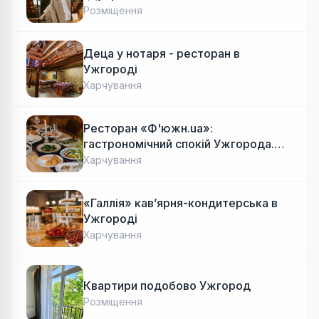
Розміщення
Деца у нотаря - ресторан в
Ужгороді
Харчування
Ресторан «Ф'южн.ua»:
гастрономічний спокій Ужгорода.
Авторська локальна кухня, затишок
Харчування
«Галлія» кав’ярня-кондитерська в
Ужгороді
Харчування
Квартири подобово Ужгород
Розміщення