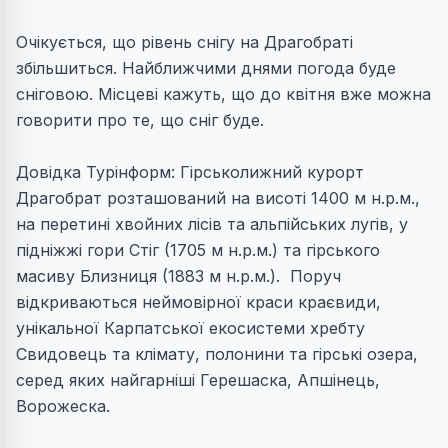
Очікується, що рівень снігу на Драгобраті
збільшиться. Найближчими днями погода буде
сніговою. Місцеві кажуть, що до квітня вже можна
говорити про те, що сніг буде.
Довідка Турінформ: Гірськолижний курорт
Драгобрат розташований на висоті 1400 м н.р.м.,
на перетині хвойних лісів та альпійських лугів, у
підніжжі гори Стіг (1705 м н.р.м.) та гірського
масиву Близниця (1883 м н.р.м.). Поруч
відкриваються неймовірної краси краєвиди,
унікальної Карпатської екосистеми хребту
Свидовець та клімату, полонини та гірські озера,
серед яких найгарніші Герешаска, Апшінець,
Ворожеска.