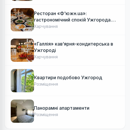
Ресторан «Ф'южн.ua»:
гастрономічний спокій Ужгорода.
Авторська локальна кухня, затишок
Харчування
«Галлія» кав’ярня-кондитерська в
Ужгороді
Харчування
Квартири подобово Ужгород
Розміщення
Панорамні апартаменти
Розміщення