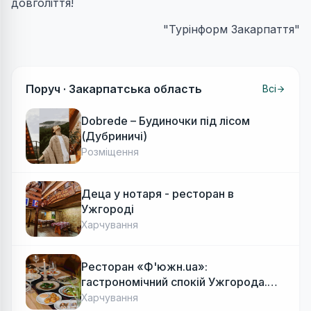
довголіття!
"Турінформ Закарпаття"
Поруч ·
Закарпатська область
Всі
Dobrede – Будиночки під лісом
(Дубриничі)
Розміщення
Деца у нотаря - ресторан в
Ужгороді
Харчування
Ресторан «Ф'южн.ua»:
гастрономічний спокій Ужгорода.
Авторська локальна кухня, затишок
Харчування