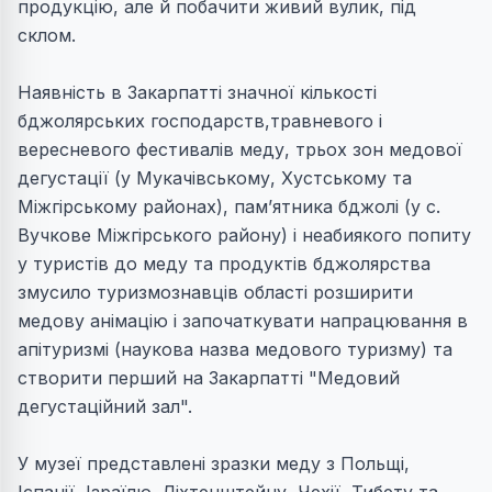
продукцію, але й побачити живий вулик, під
склом.
Наявність в Закарпатті значної кількості
бджолярських господарств,травневого і
вересневого фестивалів меду, трьох зон медової
дегустації (у Мукачівському, Хустському та
Міжгірському районах), пам’ятника бджолі (у с.
Вучкове Міжгірського району) і неабиякого попиту
у туристів до меду та продуктів бджолярства
змусило туризмознавців області розширити
медову анімацію і започаткувати напрацювання в
апітуризмі (наукова назва медового туризму) та
створити перший на Закарпатті "Медовий
дегустаційний зал".
У музеї представлені зразки меду з Польщі,