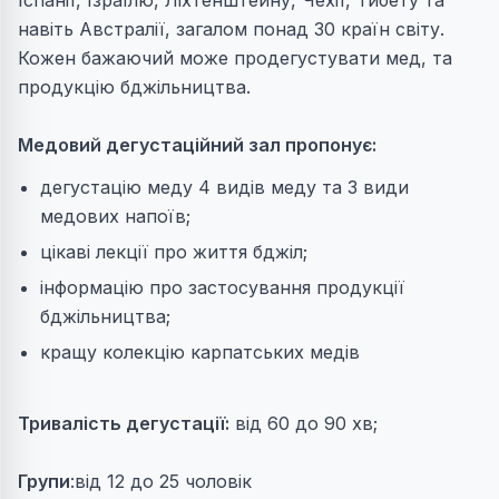
Іспанії, Ізраїлю, Ліхтенштейну, Чехії, Тибету та
навіть Австралії, загалом понад 30 країн світу.
Кожен бажаючий може продегустувати мед, та
продукцію бджільництва.
Медовий дегустаційний зал пропонує:
дегустацію меду 4 видів меду та 3 види
медових напоїв;
цікаві лекції про життя бджіл;
інформацію про застосування продукції
бджільництва;
кращу колекцію карпатських медів
Тривалість дегустації:
від 60 до 90 хв;
Групи
:від 12 до 25 чоловік