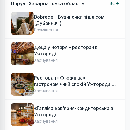
Поруч ·
Закарпатська область
Всі
Dobrede – Будиночки під лісом
(Дубриничі)
Розміщення
Деца у нотаря - ресторан в
Ужгороді
Харчування
Ресторан «Ф'южн.ua»:
гастрономічний спокій Ужгорода.
Авторська локальна кухня, затишок
Харчування
«Галлія» кав’ярня-кондитерська в
Ужгороді
Харчування