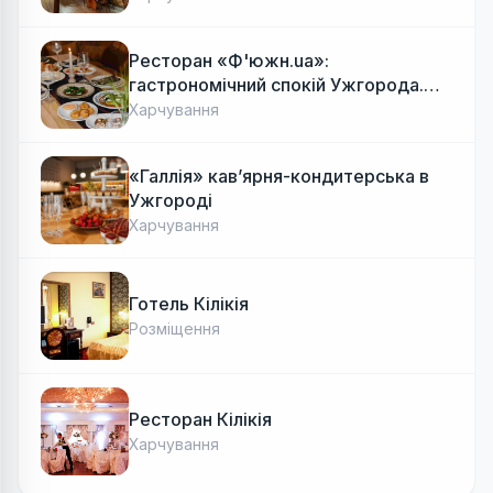
Ресторан «Ф'южн.ua»:
гастрономічний спокій Ужгорода.
Авторська локальна кухня, затишок
Харчування
«Галлія» кав’ярня-кондитерська в
Ужгороді
Харчування
Готель Кілікія
Розміщення
Ресторан Кілікія
Харчування