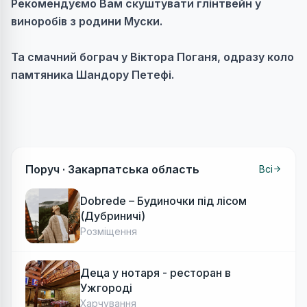
Рекомендуємо Вам скуштувати глінтвейн у
виноробів з родини Муски.
Та смачний бограч у Віктора Поганя, одразу коло
памтяника Шандору Петефі.
Поруч ·
Закарпатська область
Всі
Dobrede – Будиночки під лісом
(Дубриничі)
Розміщення
Деца у нотаря - ресторан в
Ужгороді
Харчування