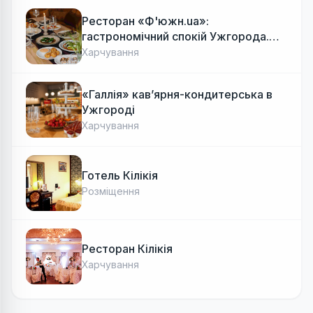
Ресторан «Ф'южн.ua»:
гастрономічний спокій Ужгорода.
Авторська локальна кухня, затишок
Харчування
«Галлія» кав’ярня-кондитерська в
Ужгороді
Харчування
Готель Кілікія
Розміщення
Ресторан Кілікія
Харчування