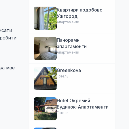
Квартири подобово
Ужгород
Апартаменти
исати
 робити
Панорамні
апартаменти
Апартаменти
ова має
Greenkova
Готель
Hotel Окремий
Будинок-Апартаменти
Готель