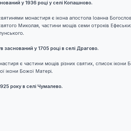
ований у 1936 році у селі Копашново.
вятинями монастиря є ікона апостола Іоанна Богослов
святого Миколая, частини мощів семи отроків Ефеськи
лунського.
заснований у 1705 році в селі Драгово.
настиря є частини мощів різних святих, список ікони 
ї ікони Божої Матері.
25 року в селі Чумалево.