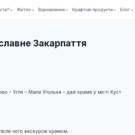
їсти?
Житло
Відновлення
Крафтові продукти
Блог
славне Закарпаття
о – Угля – Мала Уголька – два храма у місті Хуст
після чого екскурсія храмом.