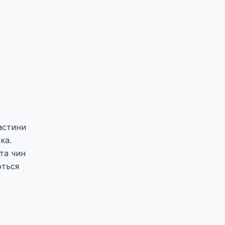
астини
ка.
 та чин
ються