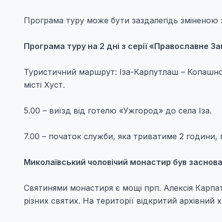
Програма туру може бути заздалегідь зміненою
Програма туру на 2 дні з серії «Православне За
Туристичний маршрут: Іза-Карпутлаш – Копашнов
місті Хуст.
5.00 – виїзд від готелю «Ужгород» до села Іза.
7.00 – початок служби, яка триватиме 2 години, 
Миколаївський чоловічий монастир був заснова
Святинями монастиря є мощі прп. Алексія Карпа
різних святих. На території відкритий архівний