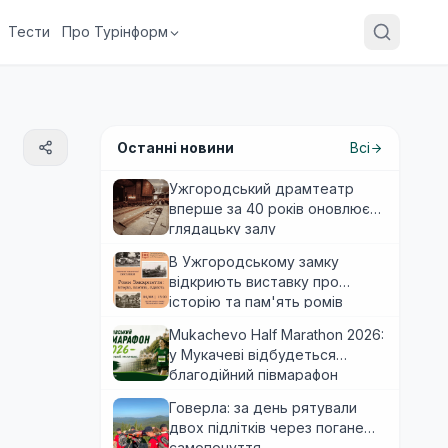
Тести
Про Турінформ
Останні новини
Всі
Ужгородський драмтеатр
вперше за 40 років оновлює
глядацьку залу
В Ужгородському замку
відкриють виставку про
історію та пам'ять ромів
Закарпаття
Mukachevo Half Marathon 2026:
у Мукачеві відбудеться
благодійний півмарафон
Говерла: за день рятували
двох підлітків через погане
самопочуття