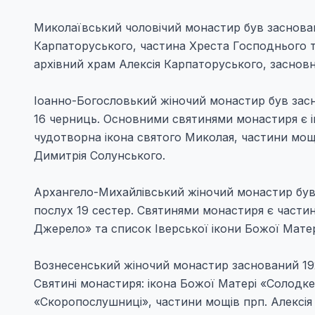
Миколаївський чоловічий монастир був заснован
Карпаторуського, частина Хреста Господнього т
архівний храм Алексія Карпаторуського, заснов
Іоанно-Богословький жіночий монастир був засн
16 черниць. Основними святинями монастиря є і
чудотворна ікона святого Миколая, частини мощі
Димитрія Солунського.
Архангело-Михайлівський жіночий монастир був з
послух 19 сестер. Святинями монастиря є части
Джерело» та список Іверської ікони Божої Матер
Вознесенський жіночий монастир заснований 192
Святині монастиря: ікона Божої Матері «Солодке
«Скоропослушниці», частини мощів прп. Алексія К