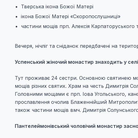
Тверська ікона Божої Матері
ікона Божої Матері «Скоропослушниці»
частини мощів прп. Алексія Карпаторуського т
Вечеря, нічліг та сніданок передбачені на терито
Успенський жіночий монастир знаходить у селі
Тут проживає 24 сестри. Основною святинею мо
мощів різних святих. Храм на честь Димитрія Сол
Головними мощами є прп. Іова Угольського, канон
прославлення очолив Блаженнійший Митрополит К
також частини мощів вмч. Димитрія Солунського,
Пантелеймонівський чоловічий монастир заснова