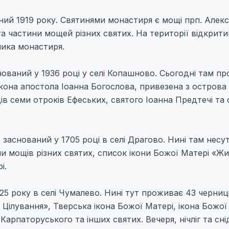
ий 1919 року. Святинями монастиря є мощі прп. Алекс
а частини мощей різних святих. На території відкрити
ника монастиря.
ований у 1936 році у селі Копашново. Сьогодні там п
кона апостола Іоанна Богослова, привезена з острова
в семи отроків Ефеських, святого Іоанна Предтечі та 
аснований у 1705 році в селі Драгово. Нині там несу
ни мощів різних святих, список ікони Божої Матері «Ж
і.
5 року в селі Чумалево. Нині тут проживає 43 черниці
 Цілування», Тверська ікона Божої Матері, ікона Божої
арпаторуського та інших святих. Вечеря, нічліг та сн