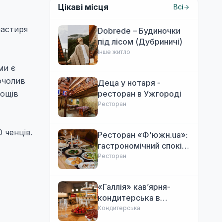
Цікаві місця
Всі
настиря
Dobrede – Будиночки
під лісом (Дубриничі)
Інше житло
ми є
 очолив
Деца у нотаря -
мощів
ресторан в Ужгороді
Ресторан
 ченців.
Ресторан «Ф'южн.ua»:
гастрономічний спокій
Ужгорода. Авторська
Ресторан
локальна кухня,
затишок
«Галлія» кав’ярня-
кондитерська в
Ужгороді
Кондитерська