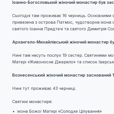
Іоанно-Богословький жіночий монастир був засн
Сьогодні там проживає 16 черниць. Основними с
привезена з острова Патмос, чудотворна ікона 
святого Іоанна Предтечі та святого Димитрія Со
Архангело-Михайлівський жіночий монастир був 
Нині там несуть послух 19 сестер. Святинями мо
Матері «Живоносне Джерело» та список Іверсько
Вознесенський жіночий монастир заснований 19
Нині тут проживає 43 черниці.
Святині монастиря:
ікона Божої Матері «Солодке Цілування»