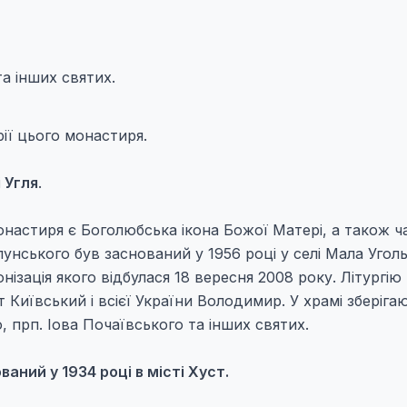
а інших святих.
рії цього монастиря.
 Угля
.
настиря є Боголюбська ікона Божої Матері, а також ч
унського був заснований у 1956 році у селі Мала Уголь
ізація якого відбулася 18 вересня 2008 року. Літургію
иївський і всієї України Володимир. У храмі зберіга
 прп. Іова Почаївського та інших святих.
ний у 1934 році в місті Хуст.