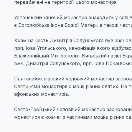
передбачені на території цього монастиря.
Успенський жіночий монастир знаходить у селі 
є Боголюбська ікона Божої Матері, а також част
Храм на честь Димитрія Солунського був заснов
прп. Іова Угольського, канонізація якого відбула
Блаженнійший Митрополит Київський і всієї Укр
вмч. Димитрія Солунського, прп. Іова Почаївсько
Пантелеймонівський чоловічий монастир засновани
Святинями монастиря є мощі різних святих. На т
афонських монастирів.
Свято-Троїцький чоловічий монастир заснований
монастиря є ковчег з частинами мощів різних с