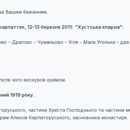
 за Вашим бажанням.
карпаття», 12–13 березня 2011: "Хустська єпархія".
о – Драгово – Чумальово – Угля – Мала Уголька – два
після чого екскурсія храмом.
ний 1919 року.
торуського, частина Хреста Господнього та частини 
 храм Алексія Карпаторуського, засновника монастиря.