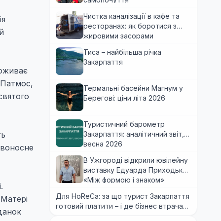
Чистка каналізації в кафе та
ія
ресторанах: як боротися з
й
жировими засорами
Тиса – найбільша річка
Закарпаття
роживає
 Патмос,
Термальні басейни Магнум у
святого
Берегові: ціни літа 2026
Туристичний барометр
ть
Закарпаття: аналітичний звіт,
весна 2026
ивоносне
В Ужгороді відкрили ювілейну
виставку Едуарда Приходька
«Між формою і знаком»
.
Для HoReCa: за що турист Закарпаття
 Матері
готовий платити – і де бізнес втрачає
іданок
гроші