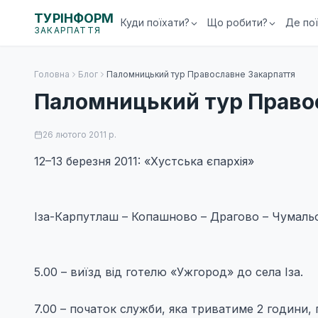
ТУРІНФОРМ
Куди поїхати?
Що робити?
Де по
ЗАКАРПАТТЯ
Головна
Блог
Паломницький тур Православне Закарпаття
Паломницький тур Право
26 лютого 2011 р.
12–13 березня 2011: «Хустська єпархія»
Іза-Карпутлаш – Копашново – Драгово – Чумальов
5.00 – виїзд від готелю «Ужгород» до села Іза.
7.00 – початок служби, яка триватиме 2 години, 