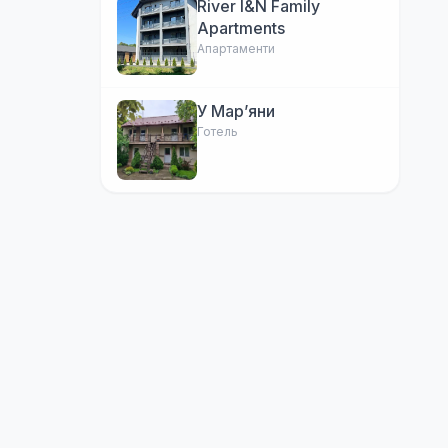
River I&N Family
Apartments
Апартаменти
У Марʼяни
Готель