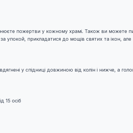
йснюєте пожертви у кожному храмі. Також ви можете п
і за упокой, прикладатися до мощів святих та ікон, але
вдягнені у спідниці довжиною від колін і нижче, а гол
д 15 осіб