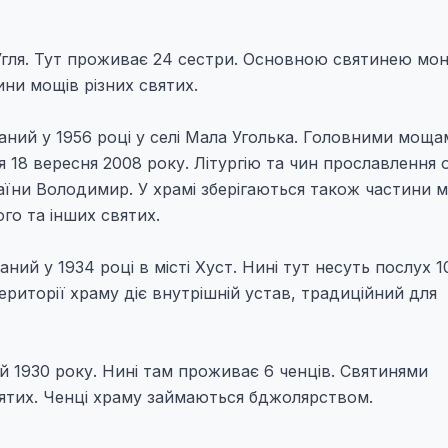
Угля. Тут проживає 24 сестри. Основною святинею мо
ини мощів різних святих.
аний у 1956 році у селі Мала Уголька. Головними моща
ся 18 вересня 2008 року. Літургію та чин прославлення
аїни Володимир. У храмі зберігаються також частини 
го та інших святих.
й у 1934 році в місті Хуст. Нині тут несуть послух 10
ериторії храму діє внутрішній устав, традиційний для
 1930 року. Нині там проживає 6 ченців. Святинями
вятих. Ченці храму займаються бджолярством.