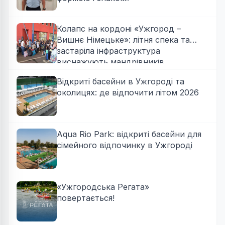
Колапс на кордоні «Ужгород –
Вишнє Німецьке»: літня спека та
застаріла інфраструктура
виснажують мандрівників
Відкриті басейни в Ужгороді та
околицях: де відпочити літом 2026
Aqua Rio Park: відкриті басейни для
сімейного відпочинку в Ужгороді
«Ужгородська Регата»
повертається!