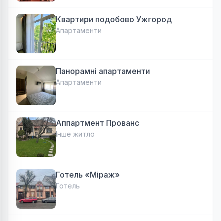
Квартири подобово Ужгород
Апартаменти
Панорамні апартаменти
Апартаменти
Аппартмент Прованс
Інше житло
Готель «Міраж»
Готель