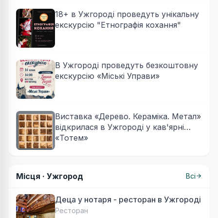
18+ в Ужгороді проведуть унікальну
екскурсію "Етнографія кохання"
В Ужгороді проведуть безкоштовну
екскурсію «Міські Управи»
Виставка «Дерево. Кераміка. Метал»
відкрилася в Ужгороді у кав'ярні
«Тотем»
Місця ·
Ужгород
Всі
Деца у нотаря - ресторан в Ужгороді
Ресторан