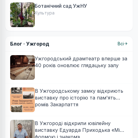
Ботанічний сад УжНУ
Культура
Блог ·
Ужгород
Всі
Ужгородський драмтеатр вперше за
40 років оновлює глядацьку залу
В Ужгородському замку відкриють
виставку про історію та пам'ять
ромів Закарпаття
В Ужгороді відкрили ювілейну
виставку Едуарда Приходька «Між
формою і знаком»