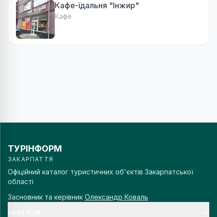
Кафе-їдальня "Інжир"
Кафе
ТУРІНФОРМ
ЗАКАРПАТТЯ
Офіційний каталог туристичних об'єктів Закарпатської
області
Засновник та керівник
Олександр Коваль
НАВІГАЦІЯ