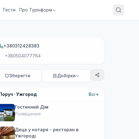
Тести
Про Турінформ
+380312428383
+380504077764
Зберегти
Добірки
Поруч ·
Ужгород
Всі
Гостинний Дім
Розміщення
Деца у нотаря - ресторан в
Ужгороді