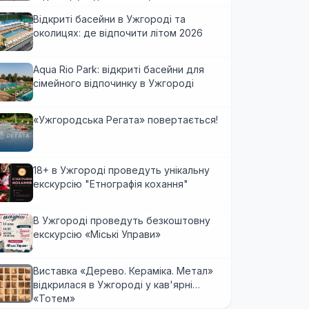
мандрівників
Відкриті басейни в Ужгороді та
околицях: де відпочити літом 2026
Aqua Rio Park: відкриті басейни для
сімейного відпочинку в Ужгороді
«Ужгородська Регата» повертається!
18+ в Ужгороді проведуть унікальну
екскурсію "Етнографія кохання"
В Ужгороді проведуть безкоштовну
екскурсію «Міські Управи»
Виставка «Дерево. Кераміка. Метал»
відкрилася в Ужгороді у кав'ярні
«Тотем»