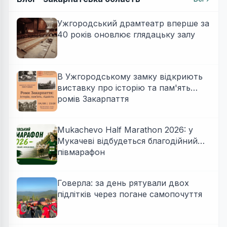
Ужгородський драмтеатр вперше за
40 років оновлює глядацьку залу
В Ужгородському замку відкриють
виставку про історію та пам'ять
ромів Закарпаття
Mukachevo Half Marathon 2026: у
Мукачеві відбудеться благодійний
півмарафон
Говерла: за день рятували двох
підлітків через погане самопочуття