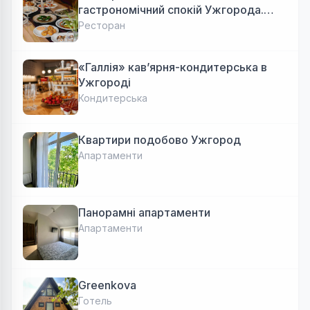
гастрономічний спокій Ужгорода.
Авторська локальна кухня, затишок
Ресторан
«Галлія» кав’ярня-кондитерська в
Ужгороді
Кондитерська
Квартири подобово Ужгород
Апартаменти
Панорамні апартаменти
Апартаменти
Greenkova
Готель