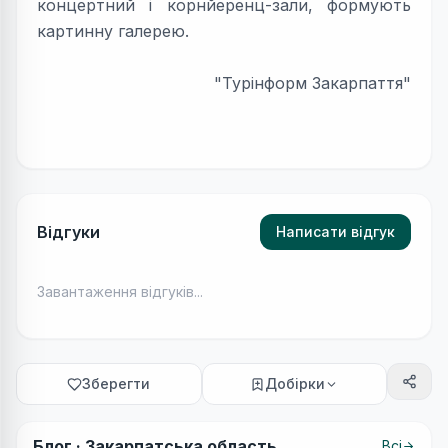
концертний і корнйеренц-зали, формують
картинну галерею.
"Турінформ Закарпаття"
Відгуки
Написати відгук
Завантаження відгуків...
Зберегти
Добірки
Блог ·
Закарпатська область
Всі