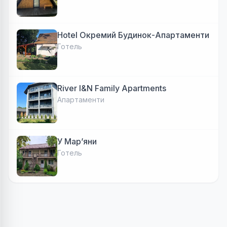
Hotel Окремий Будинок-Апартаменти
Готель
River I&N Family Apartments
Апартаменти
У Марʼяни
Готель