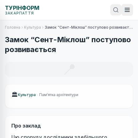
ТУРІНФОРМ
ЗАКАРПАТТЯ
Головна
Культура
Замок “Сент-Міклош” поступово розвивається
Замок “Сент-Міклош” поступово
розвивається
📍
🏛
Культура
Пам'ятка архітектури
Про заклад
Цю споруду дослідники здебільшого