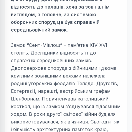
відносять до палаців, хоча за зовнішнім
виглядом, а головне, за системою
оборонних споруд це був справжній
середньовічний замок.
Замок “Сент-Міклош” – пам’ятка ХIV-ХVI
століть. Дослідники відносять її до
справжніх середньовічних замків.
Двоповерхова споруда з бійницями і двома
круглими зовнішніми вежами належала
родині угорських феодалів Теледе, Другетів,
Естергазі і, нарешті, австрійським графам
Шенборнам. Поруч існував католицький
костьол, що із замком з’єднувався підземним
ходом. В роки другої світової війни будівля
використовувалася, як в’язниця. Сьогодні, як
і більшість архітектурних пам’яток краю,