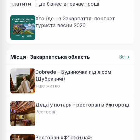
платити – і де бізнес втрачає гроші
Хто їде на Закарпаття: портрет
туриста весни 2026
Місця ·
Закарпатська область
Всі
Dobrede – Будиночки під лісом
(Дубриничі)
Інше житло
Деца у нотаря - ресторан в Ужгороді
Ресторан
Ресторан «Ф'южн.ua»: