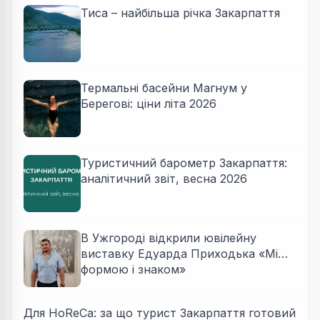
Тиса – найбільша річка Закарпаття
Термальні басейни Магнум у
Берегові: ціни літа 2026
Туристичний барометр Закарпаття:
аналітичний звіт, весна 2026
В Ужгороді відкрили ювілейну
виставку Едуарда Приходька «Між
формою і знаком»
Для HoReCa: за що турист Закарпаття готовий