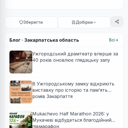
Зберегти
Добірки
Блог ·
Закарпатська область
Всі
Ужгородський драмтеатр вперше за
40 років оновлює глядацьку залу
В Ужгородському замку відкриють
виставку про історію та пам'ять
ромів Закарпаття
Mukachevo Half Marathon 2026: у
Мукачеві відбудеться благодійний
півмарафон