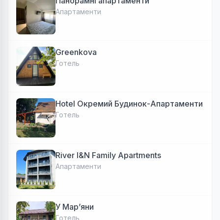
Панорамні апартаменти
Апартаменти
Greenkova
Готель
Hotel Окремий Будинок-Апартаменти
Готель
River I&N Family Apartments
Апартаменти
У Марʼяни
Готель