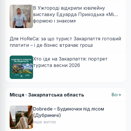
В Ужгороді відкрили ювілейну
виставку Едуарда Приходька «Між
формою і знаком»
Для HoReCa: за що турист Закарпаття готовий
платити – і де бізнес втрачає гроші
Хто їде на Закарпаття: портрет
туриста весни 2026
Місця ·
Закарпатська область
Всі
Dobrede – Будиночки під лісом
(Дубриничі)
Інше житло