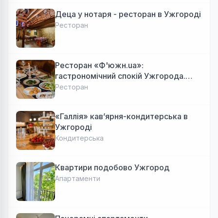
Деца у нотаря - ресторан в Ужгороді
Ресторан
Ресторан «Ф'южн.ua»:
гастрономічний спокій Ужгорода.
Авторська локальна кухня, затишок
Ресторан
«Галлія» кав’ярня-кондитерська в
Ужгороді
Кондитерська
Квартири подобово Ужгород
Апартаменти