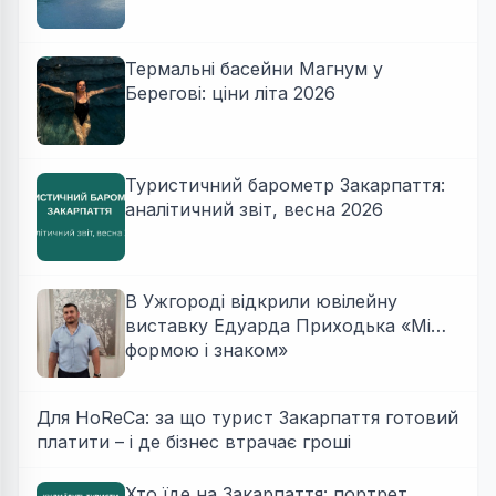
Термальні басейни Магнум у
Берегові: ціни літа 2026
Туристичний барометр Закарпаття:
аналітичний звіт, весна 2026
В Ужгороді відкрили ювілейну
виставку Едуарда Приходька «Між
формою і знаком»
Для HoReCa: за що турист Закарпаття готовий
платити – і де бізнес втрачає гроші
Хто їде на Закарпаття: портрет