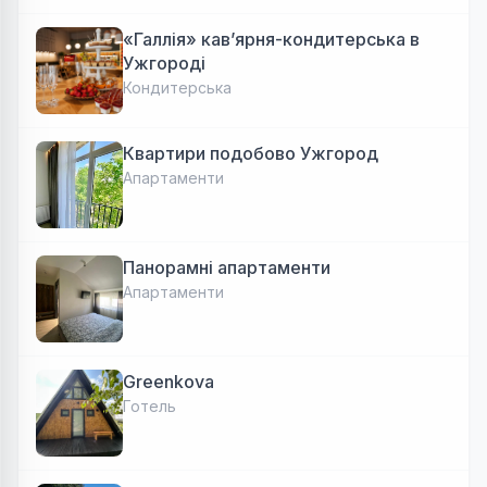
«Галлія» кав’ярня-кондитерська в
Ужгороді
Кондитерська
Квартири подобово Ужгород
Апартаменти
Панорамні апартаменти
Апартаменти
Greenkova
Готель