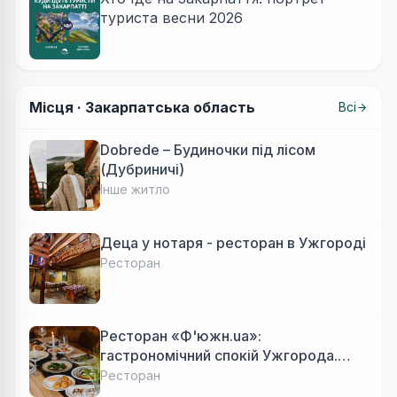
туриста весни 2026
Місця ·
Закарпатська область
Всі
Dobrede – Будиночки під лісом
(Дубриничі)
Інше житло
Деца у нотаря - ресторан в Ужгороді
Ресторан
Ресторан «Ф'южн.ua»:
гастрономічний спокій Ужгорода.
Авторська локальна кухня, затишок
Ресторан