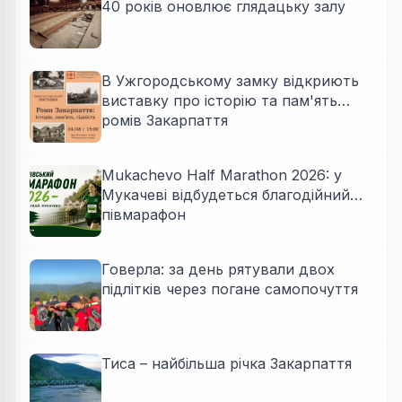
40 років оновлює глядацьку залу
В Ужгородському замку відкриють
виставку про історію та пам'ять
ромів Закарпаття
Mukachevo Half Marathon 2026: у
Мукачеві відбудеться благодійний
півмарафон
Говерла: за день рятували двох
підлітків через погане самопочуття
Тиса – найбільша річка Закарпаття