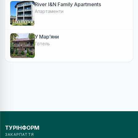
River I&N Family Apartments
Апартаменти
У Марʼяни
Готель
ТУРІНФОРМ
ЗАКАРПАТТЯ