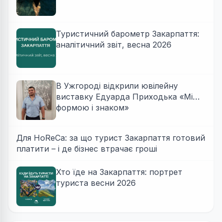
Туристичний барометр Закарпаття:
аналітичний звіт, весна 2026
В Ужгороді відкрили ювілейну
виставку Едуарда Приходька «Між
формою і знаком»
Для HoReCa: за що турист Закарпаття готовий
платити – і де бізнес втрачає гроші
Хто їде на Закарпаття: портрет
туриста весни 2026