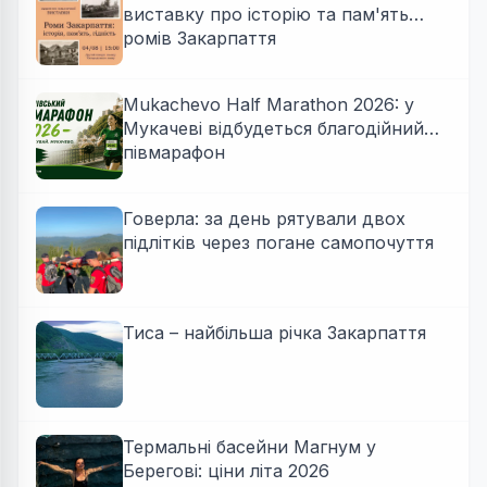
виставку про історію та пам'ять
ромів Закарпаття
Mukachevo Half Marathon 2026: у
Мукачеві відбудеться благодійний
півмарафон
Говерла: за день рятували двох
підлітків через погане самопочуття
Тиса – найбільша річка Закарпаття
Термальні басейни Магнум у
Берегові: ціни літа 2026