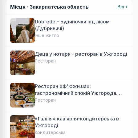
Місця ·
Закарпатська область
Всі
Dobrede – Будиночки під лісом
(Дубриничі)
Інше житло
Деца у нотаря - ресторан в Ужгороді
Ресторан
Ресторан «Ф'южн.ua»:
гастрономічний спокій Ужгорода.
Авторська локальна кухня, затишок
Ресторан
«Галлія» кав’ярня-кондитерська в
Ужгороді
Кондитерська