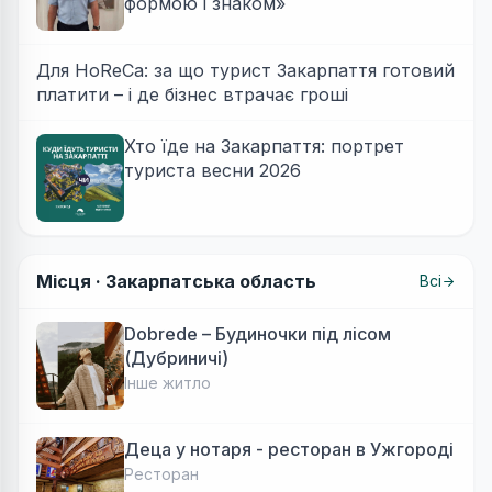
формою і знаком»
Для HoReCa: за що турист Закарпаття готовий
платити – і де бізнес втрачає гроші
Хто їде на Закарпаття: портрет
туриста весни 2026
Місця ·
Закарпатська область
Всі
Dobrede – Будиночки під лісом
(Дубриничі)
Інше житло
Деца у нотаря - ресторан в Ужгороді
Ресторан