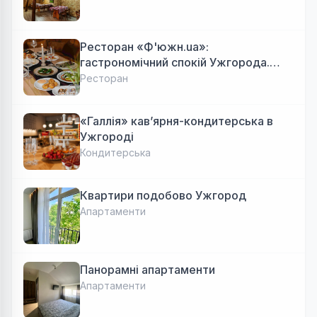
Ресторан «Ф'южн.ua»:
гастрономічний спокій Ужгорода.
Авторська локальна кухня, затишок
Ресторан
«Галлія» кав’ярня-кондитерська в
Ужгороді
Кондитерська
Квартири подобово Ужгород
Апартаменти
Панорамні апартаменти
Апартаменти