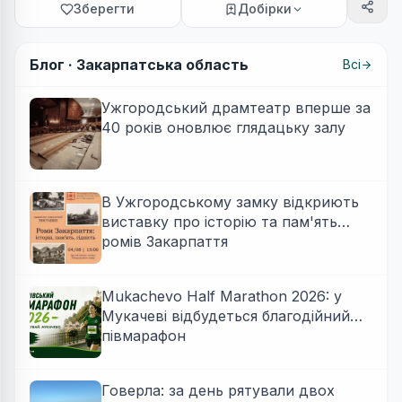
Зберегти
Добірки
Блог ·
Закарпатська область
Всі
Ужгородський драмтеатр вперше за
40 років оновлює глядацьку залу
В Ужгородському замку відкриють
виставку про історію та пам'ять
ромів Закарпаття
Mukachevo Half Marathon 2026: у
Мукачеві відбудеться благодійний
півмарафон
Говерла: за день рятували двох