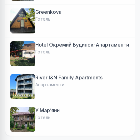
Greenkova
Готель
Hotel Окремий Будинок-Апартаменти
Готель
River I&N Family Apartments
Апартаменти
У Марʼяни
Готель