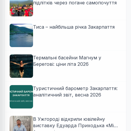
підлітків через погане самопочуття
Тиса – найбільша річка Закарпаття
Термальні басейни Магнум у
Берегові: ціни літа 2026
Туристичний барометр Закарпаття:
аналітичний звіт, весна 2026
В Ужгороді відкрили ювілейну
виставку Едуарда Приходька «Між