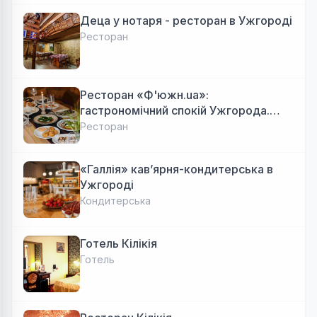
Деца у нотаря - ресторан в Ужгороді
Ресторан
Ресторан «Ф'южн.ua»:
гастрономічний спокій Ужгорода.
Авторська локальна кухня, затишок
Ресторан
«Галлія» кав’ярня-кондитерська в
Ужгороді
Кондитерська
Готель Кілікія
Готель