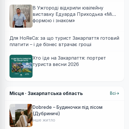
В Ужгороді відкрили ювілейну
виставку Едуарда Приходька «Між
формою і знаком»
Для HoReCa: за що турист Закарпаття готовий
платити – і де бізнес втрачає гроші
Хто їде на Закарпаття: портрет
туриста весни 2026
Місця ·
Закарпатська область
Всі
Dobrede – Будиночки під лісом
(Дубриничі)
Інше житло