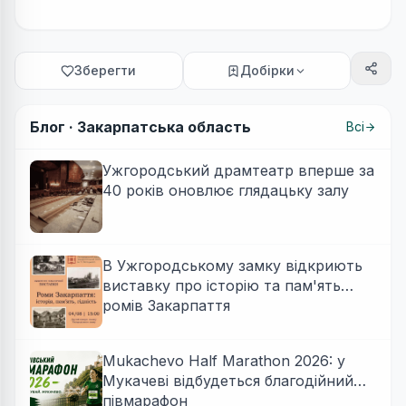
Зберегти
Добірки
Блог ·
Закарпатська область
Всі
Ужгородський драмтеатр вперше за
40 років оновлює глядацьку залу
В Ужгородському замку відкриють
виставку про історію та пам'ять
ромів Закарпаття
Mukachevo Half Marathon 2026: у
Мукачеві відбудеться благодійний
півмарафон