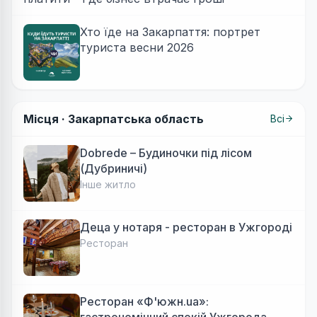
Хто їде на Закарпаття: портрет
туриста весни 2026
Місця ·
Закарпатська область
Всі
Dobrede – Будиночки під лісом
(Дубриничі)
Інше житло
Деца у нотаря - ресторан в Ужгороді
Ресторан
Ресторан «Ф'южн.ua»:
гастрономічний спокій Ужгорода.