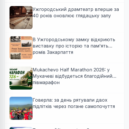
Ужгородський драмтеатр вперше за
40 років оновлює глядацьку залу
В Ужгородському замку відкриють
виставку про історію та пам'ять
ромів Закарпаття
Mukachevo Half Marathon 2026: у
Мукачеві відбудеться благодійний
півмарафон
Говерла: за день рятували двох
підлітків через погане самопочуття