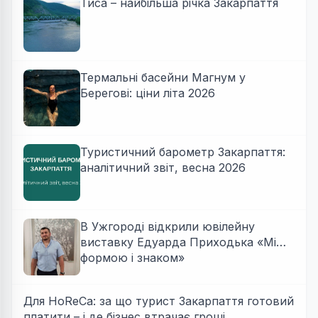
Тиса – найбільша річка Закарпаття
Термальні басейни Магнум у
Берегові: ціни літа 2026
Туристичний барометр Закарпаття:
аналітичний звіт, весна 2026
В Ужгороді відкрили ювілейну
виставку Едуарда Приходька «Між
формою і знаком»
Для HoReCa: за що турист Закарпаття готовий
платити – і де бізнес втрачає гроші