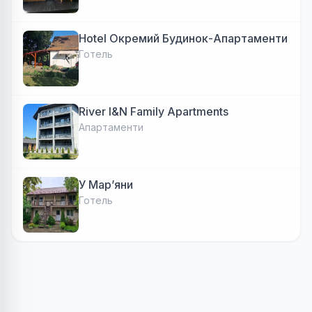
Hotel Окремий Будинок-Апартаменти
Готель
River I&N Family Apartments
Апартаменти
У Марʼяни
Готель