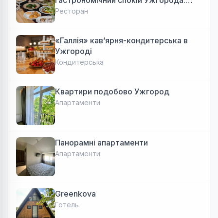
Авторська локальна кухня, затишок
Ресторан
«Галлія» кав’ярня-кондитерська в
Ужгороді
Кондитерська
Квартири подобово Ужгород
Апартаменти
Панорамні апартаменти
Апартаменти
Greenkova
Готель