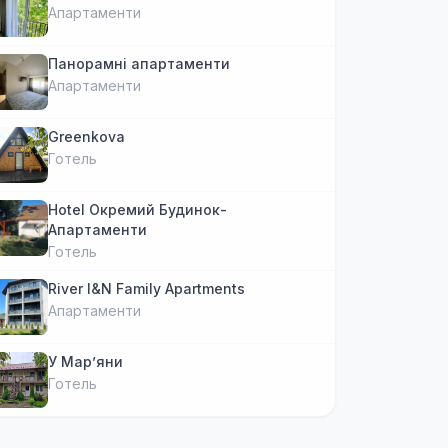
Апартаменти
Панорамні апартаменти
Апартаменти
Greenkova
Готель
Hotel Окремий Будинок-
Апартаменти
Готель
River I&N Family Apartments
Апартаменти
У Марʼяни
Готель