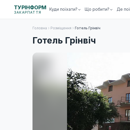
ТУРІНФОРМ
Куди поїхати?
Що робити?
Де по
ЗАКАРПАТТЯ
Головна
Розміщення
Готель Грінвіч
Готель Грінвіч