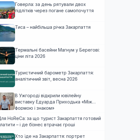
Говерла: за день рятували двох
підлітків через погане самопочуття
Тиса – найбільша річка Закарпаття
Термальні басейни Магнум у Берегові:
ціни літа 2026
Туристичний барометр Закарпаття:
аналітичний звіт, весна 2026
В Ужгороді відкрили ювілейну
виставку Едуарда Приходька «Між
формою і знаком»
ля HoReCa: за що турист Закарпаття готовий
латити – і де бізнес втрачає гроші
Хто їде на Закарпаття: портрет