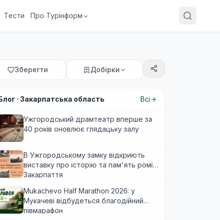
Тести
Про Турінформ
Зберегти
Добірки
Блог ·
Закарпатська область
Всі
Ужгородський драмтеатр вперше за
40 років оновлює глядацьку залу
В Ужгородському замку відкриють
виставку про історію та пам'ять ромів
Закарпаття
Mukachevo Half Marathon 2026: у
Мукачеві відбудеться благодійний
півмарафон