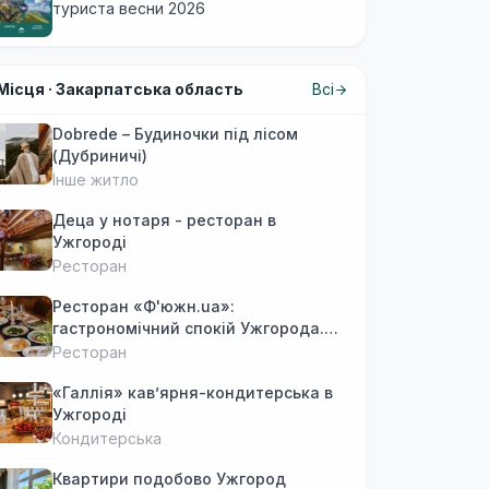
туриста весни 2026
Місця ·
Закарпатська область
Всі
Dobrede – Будиночки під лісом
(Дубриничі)
Інше житло
Деца у нотаря - ресторан в
Ужгороді
Ресторан
Ресторан «Ф'южн.ua»:
гастрономічний спокій Ужгорода.
Авторська локальна кухня, затишок
Ресторан
«Галлія» кав’ярня-кондитерська в
Ужгороді
Кондитерська
Квартири подобово Ужгород