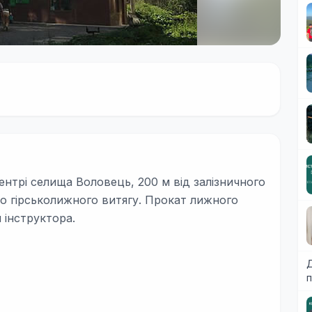
ентрі селища Воловець, 200 м від залізничного
до гірськолижного витягу. Прокат лижного
и інструктора.
Д
п