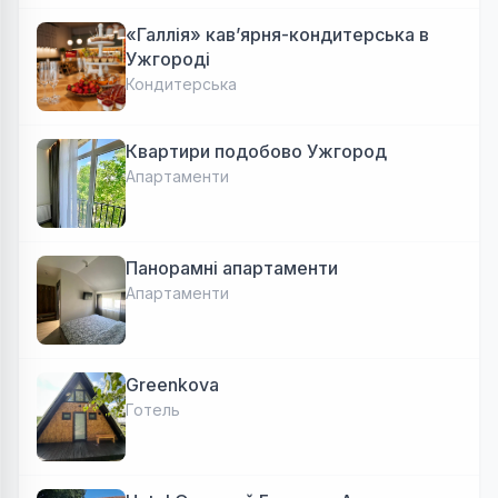
«Галлія» кав’ярня-кондитерська в
Ужгороді
Кондитерська
Квартири подобово Ужгород
Апартаменти
Панорамні апартаменти
Апартаменти
Greenkova
Готель