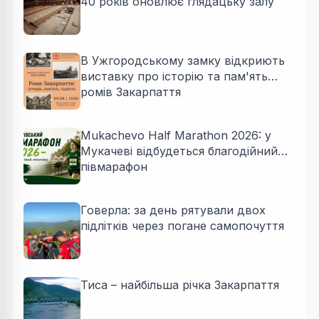
40 років оновлює глядацьку залу
В Ужгородському замку відкриють
виставку про історію та пам'ять
ромів Закарпаття
Mukachevo Half Marathon 2026: у
Мукачеві відбудеться благодійний
півмарафон
Говерла: за день рятували двох
підлітків через погане самопочуття
Тиса – найбільша річка Закарпаття