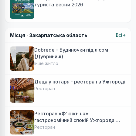
туриста весни 2026
Місця ·
Закарпатська область
Всі
Dobrede – Будиночки під лісом
(Дубриничі)
Інше житло
Деца у нотаря - ресторан в Ужгороді
Ресторан
Ресторан «Ф'южн.ua»:
гастрономічний спокій Ужгорода.
Авторська локальна кухня, затишок
Ресторан