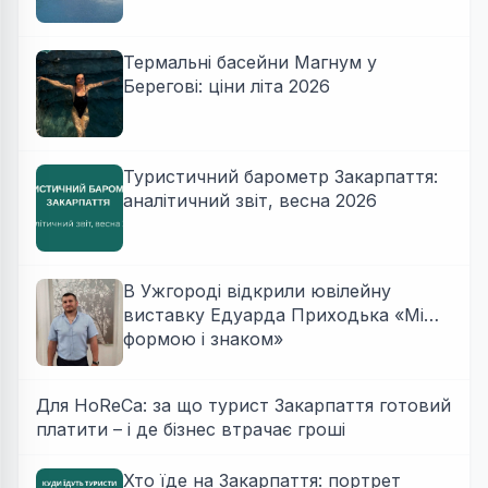
Термальні басейни Магнум у
Берегові: ціни літа 2026
Туристичний барометр Закарпаття:
аналітичний звіт, весна 2026
В Ужгороді відкрили ювілейну
виставку Едуарда Приходька «Між
формою і знаком»
Для HoReCa: за що турист Закарпаття готовий
платити – і де бізнес втрачає гроші
Хто їде на Закарпаття: портрет