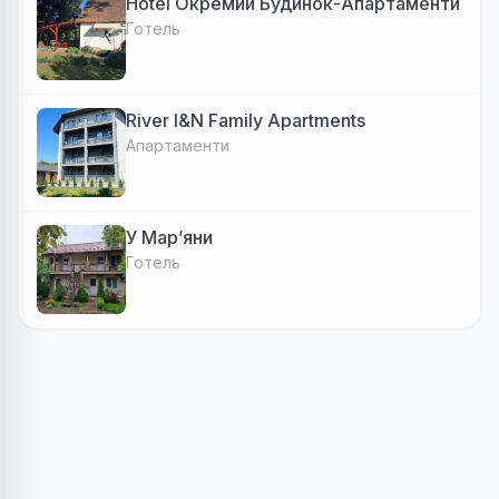
Hotel Окремий Будинок-Апартаменти
Готель
River I&N Family Apartments
Апартаменти
У Марʼяни
Готель