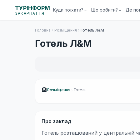
ТУРІНФОРМ
Куди поїхати?
Що робити?
Де по
ЗАКАРПАТТЯ
Головна
Розміщення
Готель Л&М
Готель Л&М
🏨
Розміщення
Готель
Про заклад
Готель розташований у центральній ч