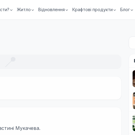
їсти?
Житло
Відновлення
Крафтові продукти
Блог
📍
астині Мукачева.