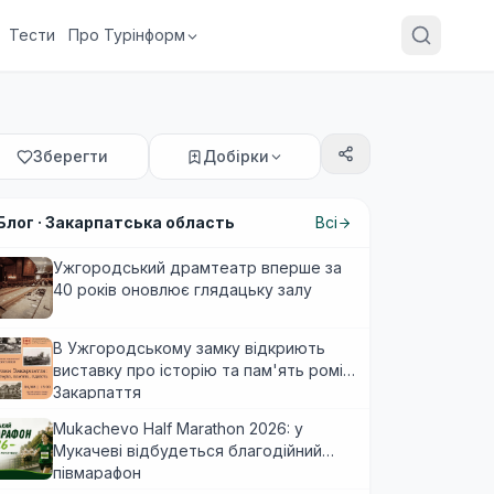
Тести
Про Турінформ
Зберегти
Добірки
Блог ·
Закарпатська область
Всі
Ужгородський драмтеатр вперше за
40 років оновлює глядацьку залу
В Ужгородському замку відкриють
виставку про історію та пам'ять ромів
Закарпаття
Mukachevo Half Marathon 2026: у
Мукачеві відбудеться благодійний
півмарафон