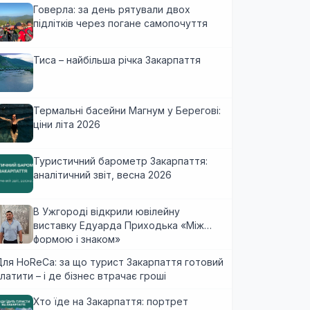
Говерла: за день рятували двох
підлітків через погане самопочуття
Тиса – найбільша річка Закарпаття
Термальні басейни Магнум у Берегові:
ціни літа 2026
Туристичний барометр Закарпаття:
аналітичний звіт, весна 2026
В Ужгороді відкрили ювілейну
виставку Едуарда Приходька «Між
формою і знаком»
ля HoReCa: за що турист Закарпаття готовий
латити – і де бізнес втрачає гроші
Хто їде на Закарпаття: портрет