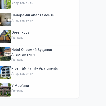
Апартаменти
Панорамні апартаменти
Апартаменти
Greenkova
Готель
Hotel Окремий Будинок-
Апартаменти
Готель
River I&N Family Apartments
Апартаменти
У Марʼяни
Готель