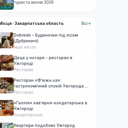
туриста весни 2026
Місця ·
Закарпатська область
Всі
Dobrede – Будиночки під лісом
(Дубриничі)
Інше житло
Деца у нотаря - ресторан в
Ужгороді
Ресторан
Ресторан «Ф'южн.ua»:
гастрономічний спокій Ужгорода.
Авторська локальна кухня, затишок
Ресторан
«Галлія» кав’ярня-кондитерська в
Ужгороді
Кондитерська
Квартири подобово Ужгород