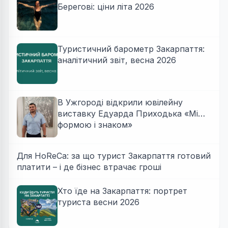
Берегові: ціни літа 2026
Туристичний барометр Закарпаття:
аналітичний звіт, весна 2026
В Ужгороді відкрили ювілейну
виставку Едуарда Приходька «Між
формою і знаком»
Для HoReCa: за що турист Закарпаття готовий
платити – і де бізнес втрачає гроші
Хто їде на Закарпаття: портрет
туриста весни 2026