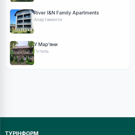
River I&N Family Apartments
Апартаменти
У Марʼяни
Готель
ТУРІНФОРМ