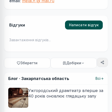
email
:
melai.n @ mail.ru
Відгуки
Написати відгук
Завантаження відгуків...
Зберегти
Добірки
Блог ·
Закарпатська область
Всі
Ужгородський драмтеатр вперше за
40 років оновлює глядацьку залу