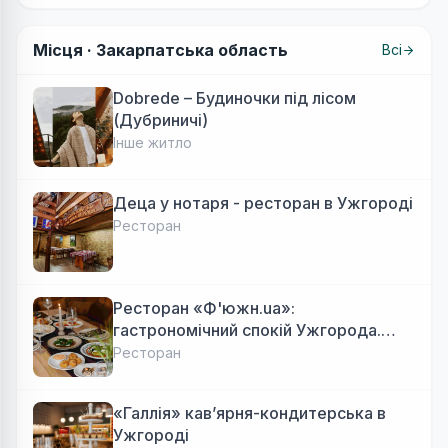
Місця ·
Закарпатська область
Всі
Dobrede – Будиночки під лісом
(Дубриничі)
Інше житло
Деца у нотаря - ресторан в Ужгороді
Ресторан
Ресторан «Ф'южн.ua»:
гастрономічний спокій Ужгорода.
Авторська локальна кухня, затишок
Ресторан
«Галлія» кав’ярня-кондитерська в
Ужгороді