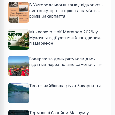
В Ужгородському замку відкриють
виставку про історію та пам'ять
ромів Закарпаття
Mukachevo Half Marathon 2026: у
Мукачеві відбудеться благодійний
півмарафон
Говерла: за день рятували двох
підлітків через погане самопочуття
Тиса – найбільша річка Закарпаття
Термальні басейни Магнум у