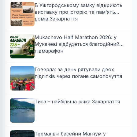
В Ужгородському замку відкриють
виставку про історію та пам'ять
ромів Закарпаття
Mukachevo Half Marathon 2026: у
Мукачеві відбудеться благодійний
півмарафон
Говерла: за день рятували двох
підлітків через погане самопочуття
Тиса – найбільша річка Закарпаття
Термальні басейни Магнум у