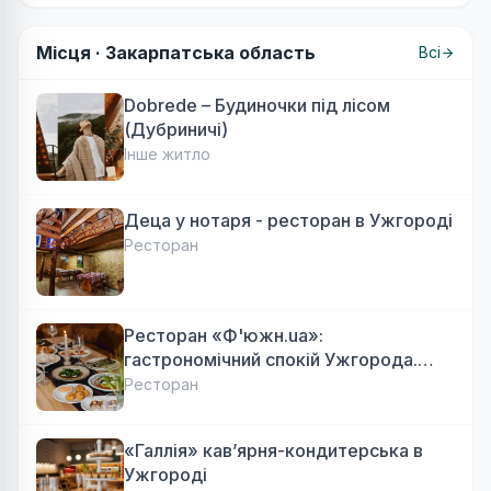
Місця ·
Закарпатська область
Всі
Dobrede – Будиночки під лісом
(Дубриничі)
Інше житло
Деца у нотаря - ресторан в Ужгороді
Ресторан
Ресторан «Ф'южн.ua»:
гастрономічний спокій Ужгорода.
Авторська локальна кухня, затишок
Ресторан
«Галлія» кав’ярня-кондитерська в
Ужгороді