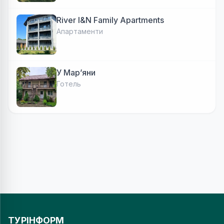
River I&N Family Apartments
Апартаменти
У Марʼяни
Готель
ТУРІНФОРМ