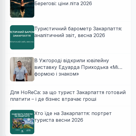
Берегові: ціни літа 2026
Туристичний барометр Закарпаття:
аналітичний звіт, весна 2026
В Ужгороді відкрили ювілейну
виставку Едуарда Приходька «Між
формою і знаком»
Для HoReCa: за що турист Закарпаття готовий
платити – і де бізнес втрачає гроші
Хто їде на Закарпаття: портрет
туриста весни 2026