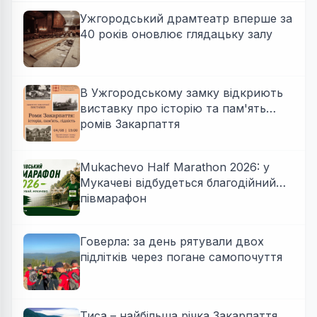
Ужгородський драмтеатр вперше за
40 років оновлює глядацьку залу
В Ужгородському замку відкриють
виставку про історію та пам'ять
ромів Закарпаття
Mukachevo Half Marathon 2026: у
Мукачеві відбудеться благодійний
півмарафон
Говерла: за день рятували двох
підлітків через погане самопочуття
Тиса – найбільша річка Закарпаття