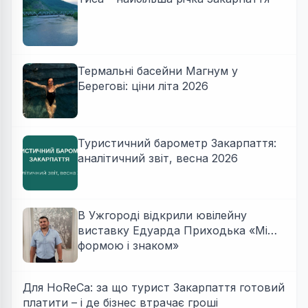
Термальні басейни Магнум у
Берегові: ціни літа 2026
Туристичний барометр Закарпаття:
аналітичний звіт, весна 2026
В Ужгороді відкрили ювілейну
виставку Едуарда Приходька «Між
формою і знаком»
Для HoReCa: за що турист Закарпаття готовий
платити – і де бізнес втрачає гроші