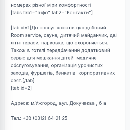
номерах різної міри комфортності
[tabs tab1="Інфо" tab2="Контакти"]
[tab id=1]До послуг клієнтів цілодобовий
Room service, сауна, дитячий майданчик, дві
літні тераси, парковка, що охороняється.
Також в готелі передбачений додатковий
сервіс для мешкання дітей, медичне
обслуговування, організація урочистих
заходів, фуршетів, бенкетів, корпоративних
свят.[/tab]
[tab id=2]
Адреса: м.Ужгород, вул. Докучаєва , 6 а
Тел.: +38 (0312) 64-21-25