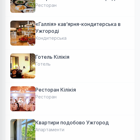
Авторська локальна кухня, затишок
Ресторан
«Галлія» кав’ярня-кондитерська в
Ужгороді
Кондитерська
Готель Кілікія
Готель
Ресторан Кілікія
Ресторан
Квартири подобово Ужгород
Апартаменти