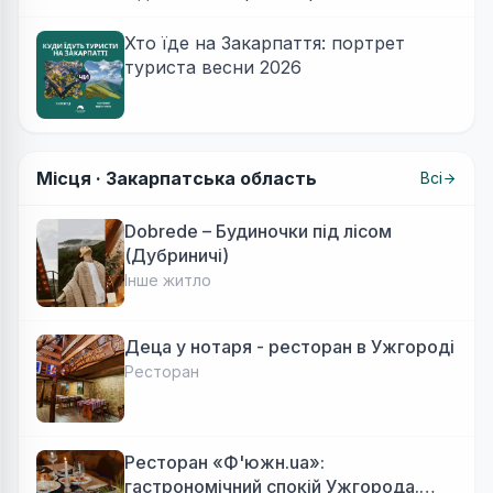
Хто їде на Закарпаття: портрет
туриста весни 2026
Місця ·
Закарпатська область
Всі
Dobrede – Будиночки під лісом
(Дубриничі)
Інше житло
Деца у нотаря - ресторан в Ужгороді
Ресторан
Ресторан «Ф'южн.ua»:
гастрономічний спокій Ужгорода.