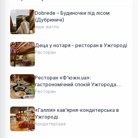
Dobrede – Будиночки під лісом
(Дубриничі)
Інше житло
Деца у нотаря - ресторан в Ужгороді
Ресторан
Ресторан «Ф'южн.ua»:
гастрономічний спокій Ужгорода.
Авторська локальна кухня, затишок
Ресторан
«Галлія» кав’ярня-кондитерська в
Ужгороді
Кондитерська