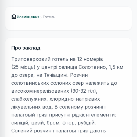
🏨
Розміщення
Готель
Про заклад
Триповерховий готель на 12 номерів
(25 місць) у центрі селища Солотвино, 1,5 км
до озера, на Тячівщині. Розчин
солотвинських солоних озер належить до
високомінералізованих (30-32 г/л),
слабколужних, хлоридно-натрієвих
лікувальних вод. В соленому розчині і
палаговій грязі присутні рідкісні елементи:
силіцій, цезій, бром, фтор, рубідій.
Солений розчин і палагові грязі дають