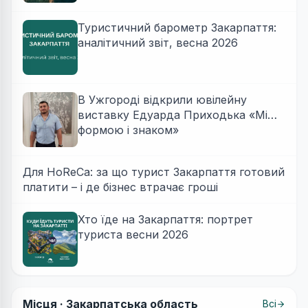
Туристичний барометр Закарпаття:
аналітичний звіт, весна 2026
В Ужгороді відкрили ювілейну
виставку Едуарда Приходька «Між
формою і знаком»
Для HoReCa: за що турист Закарпаття готовий
платити – і де бізнес втрачає гроші
Хто їде на Закарпаття: портрет
туриста весни 2026
Місця ·
Закарпатська область
Всі