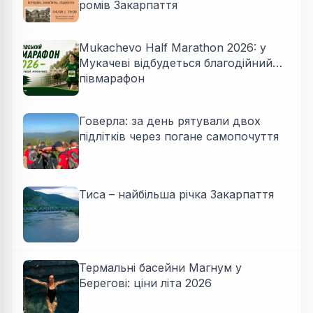
ромів Закарпаття
Mukachevo Half Marathon 2026: у
Мукачеві відбудеться благодійний
півмарафон
Говерла: за день рятували двох
підлітків через погане самопочуття
Тиса – найбільша річка Закарпаття
Термальні басейни Магнум у
Берегові: ціни літа 2026