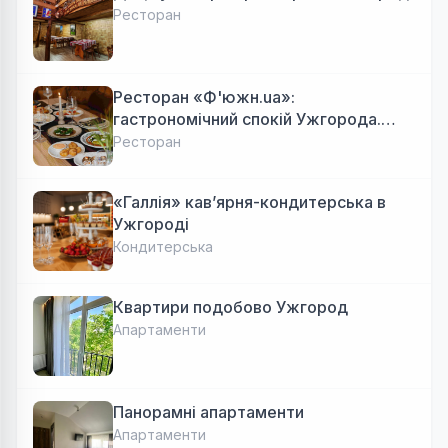
Ресторан
Ресторан «Ф'южн.ua»:
гастрономічний спокій Ужгорода.
Авторська локальна кухня, затишок
Ресторан
«Галлія» кав’ярня-кондитерська в
Ужгороді
Кондитерська
Квартири подобово Ужгород
Апартаменти
Панорамні апартаменти
Апартаменти