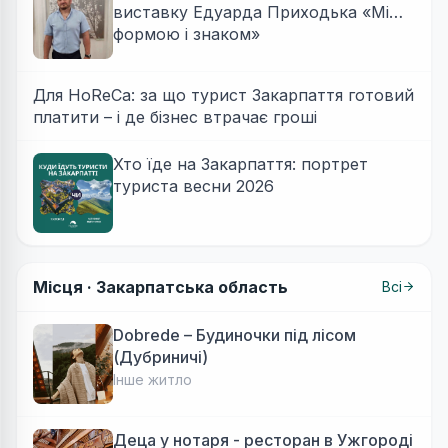
виставку Едуарда Приходька «Між
формою і знаком»
Для HoReCa: за що турист Закарпаття готовий
платити – і де бізнес втрачає гроші
Хто їде на Закарпаття: портрет
туриста весни 2026
Місця ·
Закарпатська область
Всі
Dobrede – Будиночки під лісом
(Дубриничі)
Інше житло
Деца у нотаря - ресторан в Ужгороді