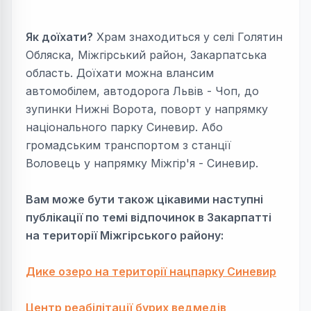
Як доїхати?
Храм знаходиться у селі Голятин
Обляска, Міжгірський район, Закарпатська
область. Доїхати можна влансим
автомобілем, автодорога Львів - Чоп, до
зупинки Нижні Ворота, поворт у напрямку
національного парку Синевир. Або
громадським транспортом з станції
Воловець у напрямку Міжгір'я - Синевир.
Вам може бути також цікавими наступні
публікації по темі відпочинок в Закарпатті
на території Міжгірського району:
Дике озеро на території нацпарку Синевир
Центр реабілітації бурих ведмедів