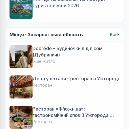
туриста весни 2026
Місця ·
Закарпатська область
Всі
Dobrede – Будиночки під лісом
(Дубриничі)
Інше житло
Деца у нотаря - ресторан в Ужгороді
Ресторан
Ресторан «Ф'южн.ua»:
гастрономічний спокій Ужгорода.
Авторська локальна кухня, затишок
Ресторан