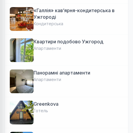
«Галлія» кав’ярня-кондитерська в
Ужгороді
Кондитерська
Квартири подобово Ужгород
Апартаменти
Панорамні апартаменти
Апартаменти
Greenkova
Готель