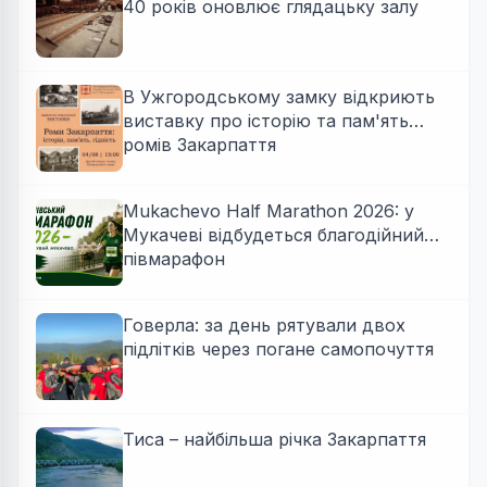
40 років оновлює глядацьку залу
В Ужгородському замку відкриють
виставку про історію та пам'ять
ромів Закарпаття
Mukachevo Half Marathon 2026: у
Мукачеві відбудеться благодійний
півмарафон
Говерла: за день рятували двох
підлітків через погане самопочуття
Тиса – найбільша річка Закарпаття