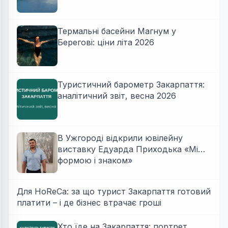
Термальні басейни Магнум у
Берегові: ціни літа 2026
Туристичний барометр Закарпаття:
аналітичний звіт, весна 2026
В Ужгороді відкрили ювілейну
виставку Едуарда Приходька «Між
формою і знаком»
Для HoReCa: за що турист Закарпаття готовий
платити – і де бізнес втрачає гроші
Хто їде на Закарпаття: портрет