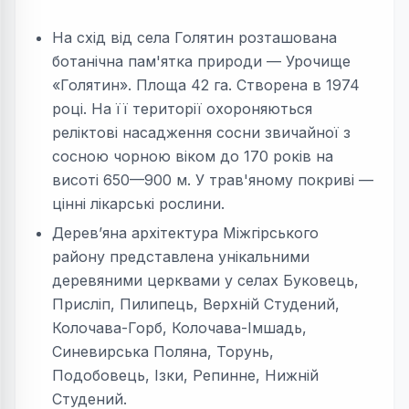
На схід від села Голятин розташована
ботанічна пам'ятка природи — Урочище
«Голятин». Площа 42 га. Створена в 1974
році. На її території охороняються
реліктові насадження сосни звичайної з
сосною чорною віком до 170 років на
висоті 650—900 м. У трав'яному покриві —
цінні лікарські рослини.
Дерев’яна архітектура Міжгірського
району представлена унікальними
деревяними церквами у селах Буковець,
Прислiп, Пилипець, Верхнiй Студений,
Колочава-Горб, Колочава-Iмшадь,
Синевирська Поляна, Торунь,
Подобовець, Iзки, Репинне, Нижнiй
Студений.