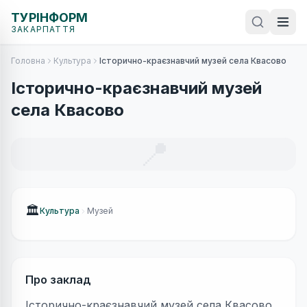
ТУРІНФОРМ
ЗАКАРПАТТЯ
Головна
Культура
Історично-краєзнавчий музей села Квасово
Історично-краєзнавчий музей
села Квасово
📍
🏛
Культура
Музей
Про заклад
Історично-краєзнавчий музей села Квасово