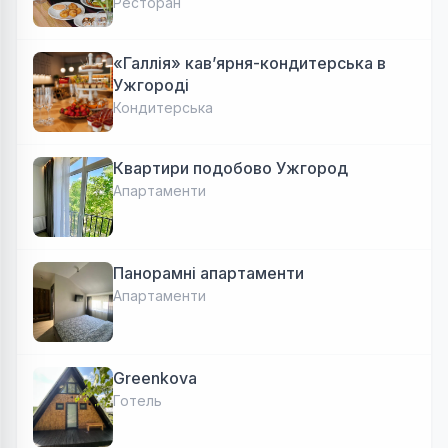
Авторська локальна кухня, затишок
Ресторан
«Галлія» кав’ярня-кондитерська в
Ужгороді
Кондитерська
Квартири подобово Ужгород
Апартаменти
Панорамні апартаменти
Апартаменти
Greenkova
Готель