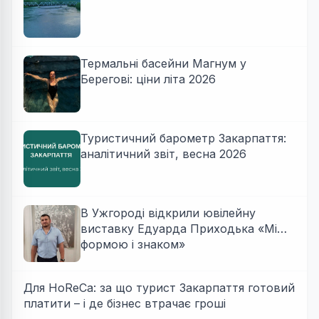
Термальні басейни Магнум у
Берегові: ціни літа 2026
Туристичний барометр Закарпаття:
аналітичний звіт, весна 2026
В Ужгороді відкрили ювілейну
виставку Едуарда Приходька «Між
формою і знаком»
Для HoReCa: за що турист Закарпаття готовий
платити – і де бізнес втрачає гроші