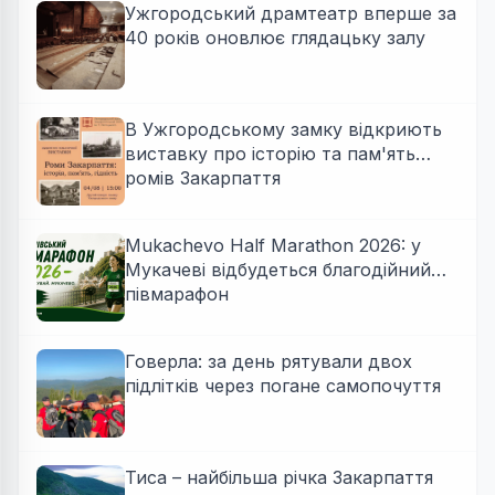
Ужгородський драмтеатр вперше за
40 років оновлює глядацьку залу
В Ужгородському замку відкриють
виставку про історію та пам'ять
ромів Закарпаття
Mukachevo Half Marathon 2026: у
Мукачеві відбудеться благодійний
півмарафон
Говерла: за день рятували двох
підлітків через погане самопочуття
Тиса – найбільша річка Закарпаття