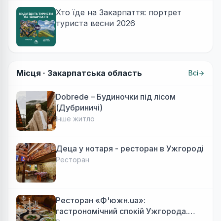
Хто їде на Закарпаття: портрет
туриста весни 2026
Місця ·
Закарпатська область
Всі
Dobrede – Будиночки під лісом
(Дубриничі)
Інше житло
Деца у нотаря - ресторан в Ужгороді
Ресторан
Ресторан «Ф'южн.ua»:
гастрономічний спокій Ужгорода.