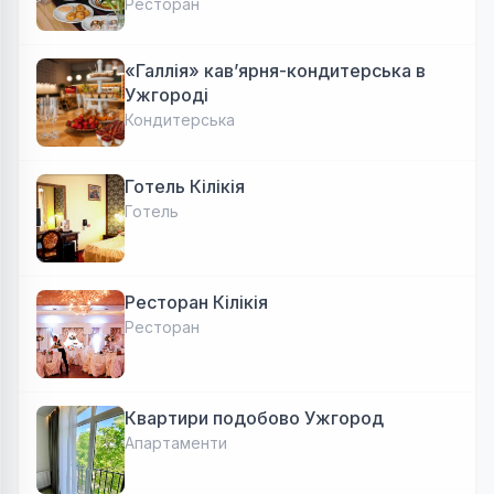
Авторська локальна кухня, затишок
Ресторан
«Галлія» кав’ярня-кондитерська в
Ужгороді
Кондитерська
Готель Кілікія
Готель
Ресторан Кілікія
Ресторан
Квартири подобово Ужгород
Апартаменти