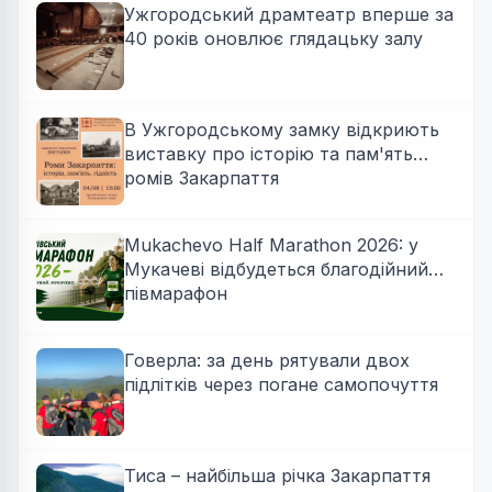
Ужгородський драмтеатр вперше за
40 років оновлює глядацьку залу
В Ужгородському замку відкриють
виставку про історію та пам'ять
ромів Закарпаття
Mukachevo Half Marathon 2026: у
Мукачеві відбудеться благодійний
півмарафон
Говерла: за день рятували двох
підлітків через погане самопочуття
Тиса – найбільша річка Закарпаття