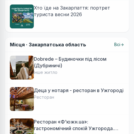
Хто їде на Закарпаття: портрет
туриста весни 2026
Місця ·
Закарпатська область
Всі
Dobrede – Будиночки під лісом
(Дубриничі)
Інше житло
Деца у нотаря - ресторан в Ужгороді
Ресторан
Ресторан «Ф'южн.ua»:
гастрономічний спокій Ужгорода.