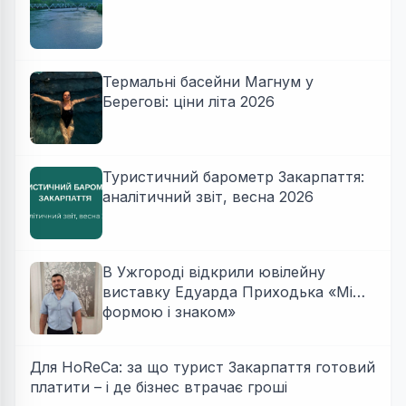
Термальні басейни Магнум у
Берегові: ціни літа 2026
Туристичний барометр Закарпаття:
аналітичний звіт, весна 2026
В Ужгороді відкрили ювілейну
виставку Едуарда Приходька «Між
формою і знаком»
Для HoReCa: за що турист Закарпаття готовий
платити – і де бізнес втрачає гроші