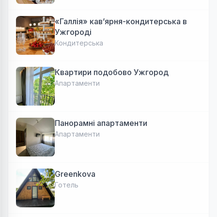
«Галлія» кав’ярня-кондитерська в
Ужгороді
Кондитерська
Квартири подобово Ужгород
Апартаменти
Панорамні апартаменти
Апартаменти
Greenkova
Готель