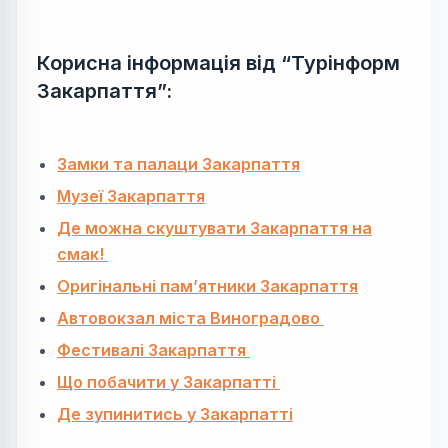
Корисна інформація
від “Турінформ
Закарпаття”
:
Замки та палаци Закарпаття
Музеї Закарпаття
Де можна скуштувати Закарпаття на
смак!
Оригінальні пам’ятники Закарпаття
Автовокзал міста Виноградово
Фестивалі Закарпаття
Що побачити у Закарпатті
Де зупинитись у Закарпатті