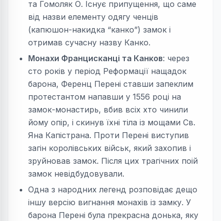
та Гомоляк О. Існує припущення, що саме
від назви елементу одягу ченців
(капюшон-накидка “канко”) замок і
отримав сучасну назву Канко.
Монахи Францисканці та Канков
: через
сто років у період Реформації нащадок
барона, Ференц Перені ставши запеклим
протестантом напавши у 1556 році на
замок-монастирь, вбив всіх хто чинили
йому опір, і скинув їхні тіла із мощами Св.
Яна Капістрана. Проти Перені виступив
загін королівських військ, який захопив і
зруйновав замок. Після цих трагічних поій
замок невідбудовували.
Одна з народних легенд розповідає дещо
іншу версію вигнання монахів із замку. У
барона Перені була прекрасна донька, яку