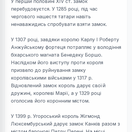
У першій половині ХIV ст. замок
перебудовуєтся. У 1285 році, під час
чергового нашестя татари навіть
ненаважидись спробувати взяти замок.
У 1307 році, завдяки королю Карлу І Роберту
Анжуйському фортеця потрапляє у володіння
біхарського магната Бенедеку Боршо.
Наслідком його виступу проти короля
призвело до руйнування замку
королівськими військами у 1317 р.
Відновлений замок король дарує своїй
дружині, королеві Марії, а у 1329 році
оголосив його коронним містом.
У 1399 р. Угороський король Жігмонд
Люксембурський дарує замок Канків разом з
містом баронові Петру Перені. На місці