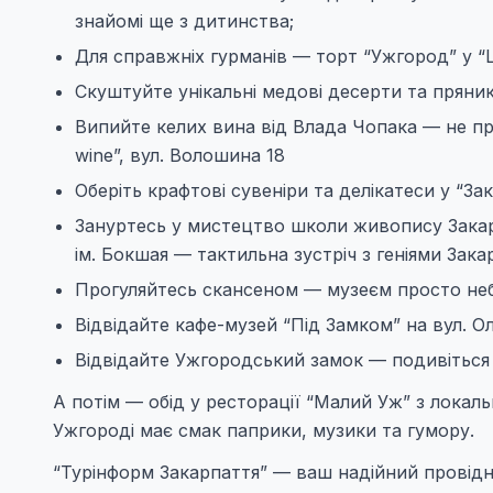
знайомі ще з дитинства;
Для справжніх гурманів — торт “Ужгород” у “
Скуштуйте унікальні медові десерти та пряни
Випийте келих вина від Влада Чопака — не про
wine”, вул. Волошина 18
Оберіть крафтові сувеніри та делікатеси у “З
Зануртесь у мистецтво школи живопису Закар
ім. Бокшая — тактильна зустріч з геніями Зака
Прогуляйтесь скансеном — музеєм просто неба,
Відвідайте кафе-музей “Під Замком” на вул. О
Відвідайте Ужгородський замок — подивіться н
А потім — обід у ресторації “Малий Уж” з локаль
Ужгороді має смак паприки, музики та гумору.
“Турінформ Закарпаття” — ваш надійний провідни