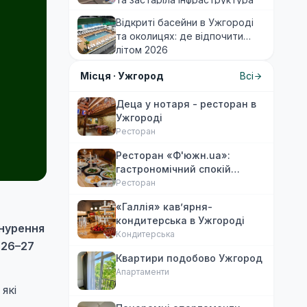
виснажують мандрівників
Відкриті басейни в Ужгороді
та околицях: де відпочити
літом 2026
Місця ·
Ужгород
Всі
Деца у нотаря - ресторан в
Ужгороді
Ресторан
Ресторан «Ф'южн.ua»:
гастрономічний спокій
Ужгорода. Авторська
Ресторан
локальна кухня, затишок
«Галлія» кав’ярня-
кондитерська в Ужгороді
анурення
Кондитерська
 26–27
Квартири подобово Ужгород
Апартаменти
які