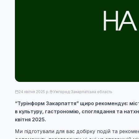
24 квітня 2025 р.
Ужгород
·
Закарпатська область
“Турінформ Закарпаття” щиро рекомендує: міст
в культуру, гастрономію, споглядання та натхн
квітня 2025.
Ми підготували для вас добірку подій та реком