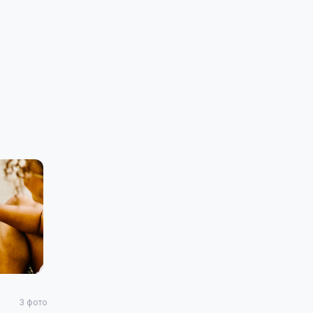
3
фото