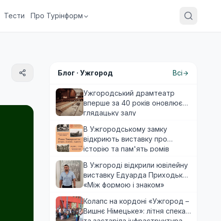
Тести
Про Турінформ
Блог ·
Ужгород
Всі
Ужгородський драмтеатр
вперше за 40 років оновлює
глядацьку залу
В Ужгородському замку
відкриють виставку про
історію та пам'ять ромів
Закарпаття
В Ужгороді відкрили ювілейну
виставку Едуарда Приходька
«Між формою і знаком»
Колапс на кордоні «Ужгород –
Вишнє Німецьке»: літня спека
та застаріла інфраструктура