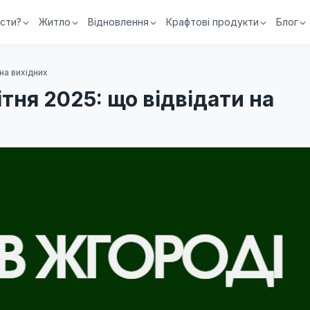
їсти?
Житло
Відновлення
Крафтові продукти
Блог
 на вихідних
ітня 2025: що відвідати на