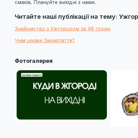
смаків. Плануйте вихідні з нами.
Читайте наші публікації на тему: Ужгор
Знайомство з Ужгородом за 48 годин
Чим цікаве Закарпаття?
Фотогалерея