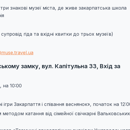
 три знакові музеї міста, де живе закарпатська школа
ія
: супровід гіда та вхідні квитки до трьох музеїв)
muse.travel.ua
кому замку, вул. Капітульна 33, Вхід за
 на 10:00
і ігри Закарпаття і співання веснянок», початок на 12:0
 методом катання від сімейної свічкарні Вальковських