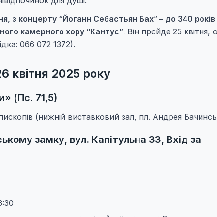
івідпочинок для душі.
ня, з концерту “Йоганн Себастьян Бах” – до 340 років
ного камерного хору “Кантус”
. Він пройде 25 квітня, о
дка: 066 072 1372).
26 квітня 2025 року
» (Пс. 71,5)
ископів (нижній виставковий зал, пл. Андрея Бачинськ
кому замку, вул. Капітульна 33, Вхід за
3:30