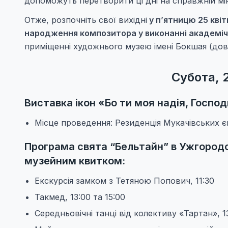
допоможуть перетворити ці дні на справжній мін
Отже, розпочніть свої вихідні
у п’ятницю 25 квіт
народження композитора у виконанні академіч
приміщенні художнього музею імені Бокшая (дові
Субота, 
Виставка ікон «Бо ти моя надія, Господи
Місце проведення: Резиденція Мукачівських єп
Програма свята “Бельтайн” в Ужгородсь
музейним квитком:
Екскурсія замком з Тетяною Попович, 11:30
Такмед, 13:00 та 15:00
Середньовічні танці від колективу «Тартан», 1