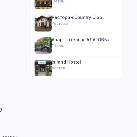
Готель
Ресторан Country Club
Ресторан
Апарт-отель «ГАЛАГОВЪ»
Готель
Is’land Hostel
Хостел
0