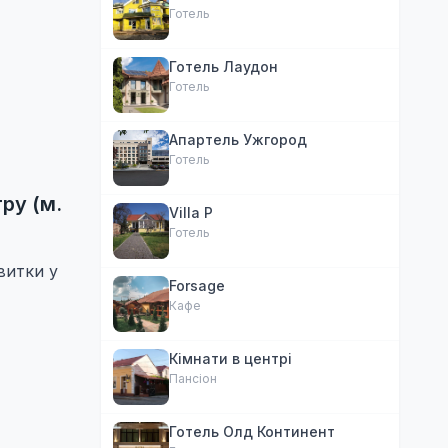
Готель
Готель Лаудон
Готель
Апартель Ужгород
Готель
ру (м.
Villa P
Готель
витки у
Forsage
Кафе
Кімнати в центрі
Пансіон
Готель Олд Континент