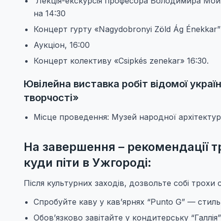
Лекція-екскурсія професора Володимира Мой
на 14:30
Концерт гурту «Nagydobronyi Zöld Ág Énekkar
Аукціон, 16:00
Концерт колективу «Csipkés zenekar» 16:30.
Ювілейна виставка робіт відомої украї
творчості»
Місце проведення: Музей народної архітектури
На завершення – рекомендації т
куди піти в Ужгороді:
Після культурних заходів, дозвольте собі трохи
Спробуйте каву у кав’ярнях “Punto G” — стиль, 
Обов’язково завітайте у кондитерську “Галлія