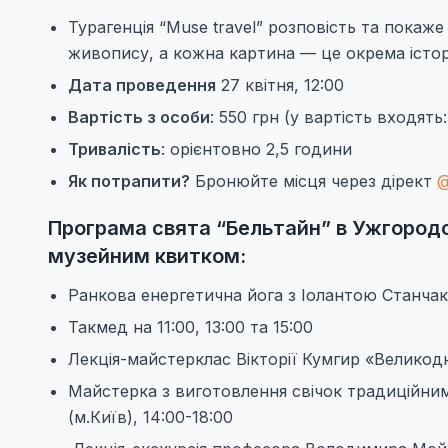
Турагенція “Muse travel” розповість та покаже
живопису, а кожна картина — це окрема істор
Дата проведення
27 квітня, 12:00
Вартість з особи
: 550 грн (у вартість входять
Тривалість
: орієнтовно 2,5 години
Як потрапити?
Бронюйте місця через дірект
@
Програма свята “Бельтайн” в Ужгородсь
музейним квитком:
Ранкова енергетична йога з Іолантою Станчак,
Такмед на 11:00, 13:00 та 15:00
Лекція-майстерклас Вікторії Кумгир «Великодн
Майстерка з виготовлення свічок традиційним
(м.Київ), 14:00-18:00