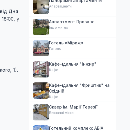
Панорамні апартаменти
Апартаменти
 від Дня
 18:00, у
Аппартмент Прованс
Інше житло
Готель «Міраж»
Готель
Кафе-їдальня "Інжир"
ого, 1).
Кафе
Кафе-їдальня "Фриштик" на
Східній
Кафе
Сквер ім. Марії Терезії
Визначні місця
Готельний комплекс АВІА