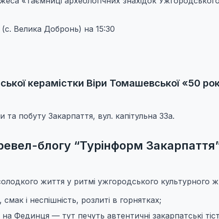
жеса «Таємниці археологічних знахідок Ужгородськог
” (с. Велика Добронь) на 15:30
нської керамістки Віри Томашевської «50 рок
 та побуту Закарпаття, вул. капітульна 33а.
ревел-блогу “Турінформ Закарпаття”
 солодкого життя у ритмі ужгородського культурного ж
смак і неспішність, розлиті в горнятках;
” на Фединця — тут печуть автентичні закарпатські тіс