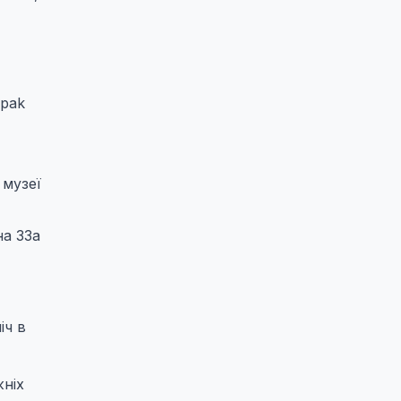
opak
 музеї
на 33а
іч в
жніх