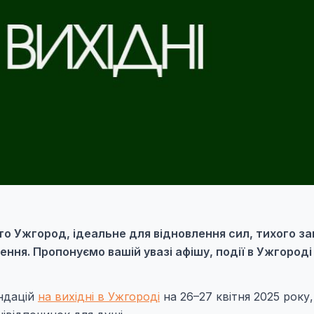
о Ужгород, ідеальне для відновлення сил, тихого з
ення. Пропонуємо вашій увазі афішу, події в Ужгороді
ендацій
на вихідні в Ужгороді
на 26–27 квітня 2025 року, 