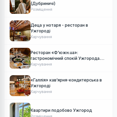
(Дубриничі)
Розміщення
Деца у нотаря - ресторан в
Ужгороді
Харчування
Ресторан «Ф'южн.ua»:
гастрономічний спокій Ужгорода.
Авторська локальна кухня, затишок
Харчування
«Галлія» кав’ярня-кондитерська в
Ужгороді
Харчування
Квартири подобово Ужгород
Розміщення