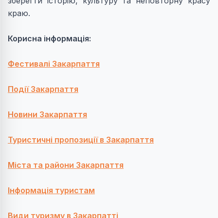
зберегти історію, культуру та неповторну красу
краю.
Корисна інформація:
Фестивалі Закарпаття
Події Закарпаття
Новини Закарпаття
Туристичні пропозиції в Закарпаття
Міста та райони Закарпаття
Інформація туристам
Види туризму в Закарпатті