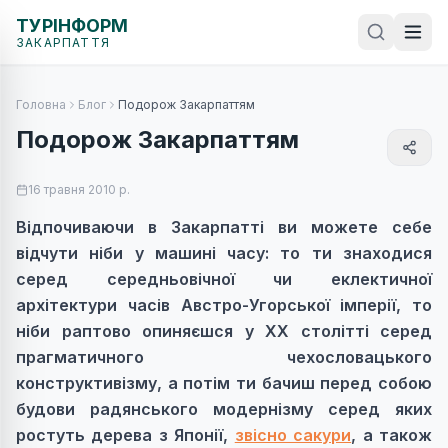
ТУРІНФОРМ
ЗАКАРПАТТЯ
Головна
Блог
Подорож Закарпаттям
Подорож Закарпаттям
16 травня 2010 р.
Відпочиваючи в Закарпатті ви можете себе
відчути ніби у машині часу: то ти знаходися
серед середньовічної чи еклектичної
архітектури часів Австро-Угорської імперії, то
ніби раптово опиняєшся у ХХ столітті серед
прагматичного чехословацького
конструктивізму, а потім ти бачиш перед собою
будови радянського модернізму серед яких
ростуть дерева з Японії,
звісно сакури
, а також