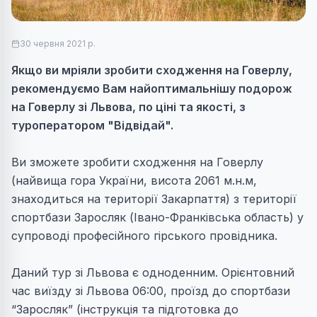
30 червня 2021 р.
Якщо ви мріяли зробити сходження на Говерлу,
рекомендуємо Вам найоптимальнішу подорож
на Говерлу зі Львова, по ціні та якості, з
туроператором "Відвідай".
Ви зможете зробити сходження на Говерлу
(найвища гора України, висота 2061 м.н.м,
знаходиться на території Закарпаття) з території
спортбази Заросляк (Івано-Франківська область) у
супроводі професійного гірського провідника.
Даний тур зі Львова є одноденним. Орієнтовний
час виїзду зі Львова 06:00, проїзд до спортбази
“Заросляк” (інструкція та підготовка до