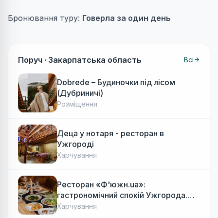
Бронювання туру:
Говерла за один день
Поруч ·
Закарпатська область
Всі
Dobrede – Будиночки під лісом
(Дубриничі)
Розміщення
Деца у нотаря - ресторан в
Ужгороді
Харчування
Ресторан «Ф'южн.ua»:
гастрономічний спокій Ужгорода.
Авторська локальна кухня, затишок
Харчування