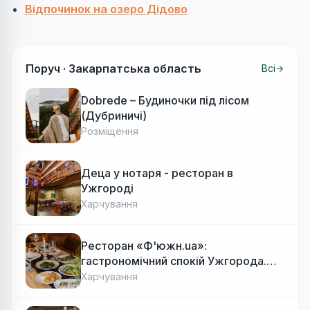
Відпочинок на озеро Дідово
Поруч ·
Закарпатська область
Всі
Dobrede – Будиночки під лісом
(Дубриничі)
Розміщення
Деца у нотаря - ресторан в
Ужгороді
Харчування
Ресторан «Ф'южн.ua»:
гастрономічний спокій Ужгорода.
Авторська локальна кухня, затишок
Харчування