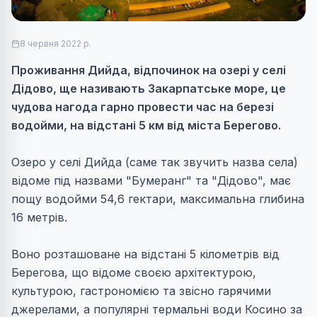
8 червня 2022 р.
Проживання Дийда, відпочинок на озері у селі
Дідово, ще називають Закарпатське море, це
чудова нагода гарно провести час на березі
водойми, на відстані 5 км від міста Берегово.
Озеро у селі Дийда (саме так звучить назва села)
відоме під назвами "Бумеранг" та "Дідово", має
пощу водойми 54,6 гектари, максимальна глибина
16 метрів.
Воно розташоване на відстані 5 кілометрів від
Берегова, що відоме своєю архітектурою,
культурою, гастрономією та звісно гарячими
джерелами, а популярні термальні води Косино за