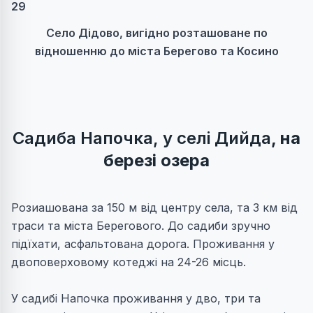
29
Село Дідово, вигідно розташоване по
відношенню до міста Берегово та Косино
Садиба Напочка, у селі Дийда
, на
березі озера
Розиашована за 150 м від центру села, та 3 км від
траси та міста Берегового. До садиби зручно
підїхати, асфальтована дорога. Проживання у
двоповерховому котеджі на 24-26 місць.
У садибі Напочка проживання у дво, три та