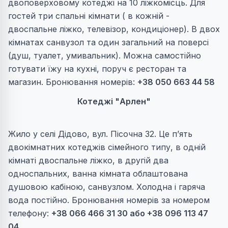
двоповерховому котеджі на 10 ліжкомісць. Для
гостей три спальні кімнати ( в кожній -
двоспальне ліжко, телевізор, кондиціонер). В двох
кімнатах санвузол та один загальний на поверсі
(душ, туалет, умивальник). Можна самостійно
готувати їжу на кухні, поруч є ресторан та
магазин. Бронювання номерів:
+38 050 663 44 58
Котеджі "Арлен"
Жило у селі Дідово, вул. Пісочна 32. Це п’ять
двокімнатних котеджів сімейного типу, в одній
кімнаті двоспальне ліжко, в другій два
односпальних, ванна кімната облаштована
душовою кабіною, санвузлом. Холодна і гаряча
вода постійно. Бронювання номерів за номером
телефону:
+38 066 466 31 30 або +38 ‎096 113 47
04