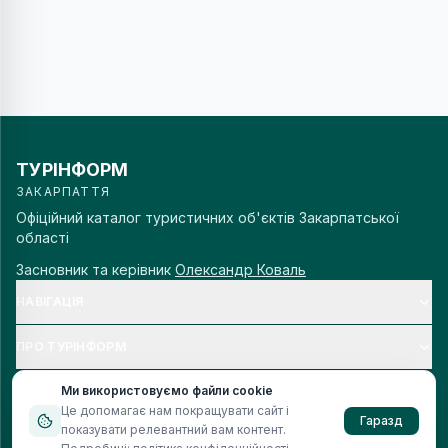
ТУРІНФОРМ
ЗАКАРПАТТЯ
Офіційний каталог туристичних об'єктів Закарпатської
області
Засновник та керівник
Олександр Коваль
НАВІГАЦІЯ
ПРО ТУРІНФОРМ
Ми використовуємо файли cookie
Це допомагає нам покращувати сайт і
Гаразд
показувати релевантний вам контент.
© 2006–
2026
Турінформ Закарпаття. Всі права захищено.