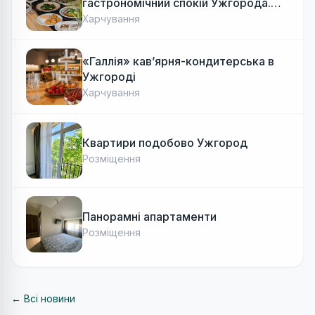
гастрономічний спокій Ужгорода.
Авторська локальна кухня, затишок
Харчування
«Галлія» кав’ярня-кондитерська в
Ужгороді
Харчування
Квартири подобово Ужгород
Розміщення
Панорамні апартаменти
Розміщення
← Всі новини