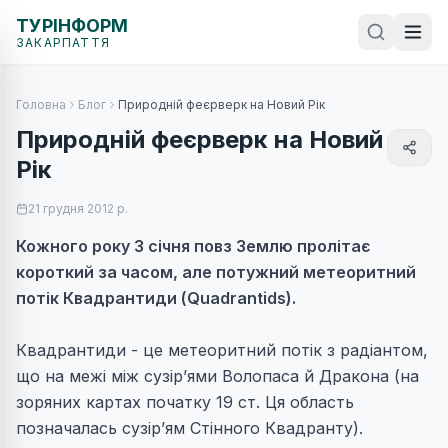
ТУРІНФОРМ
ЗАКАРПАТТЯ
Головна
Блог
Природній феєрверк на Новий Рік
Природній феєрверк на Новий
Рік
21 грудня 2012 р.
Кожного року 3 січня повз Землю пролітає
короткий за часом, але потужний метеоритний
потік Квадрантиди (Quadrantids).
Квадрантиди - це метеоритний потік з радіантом,
що на межі між сузір’ями Волопаса й Дракона (на
зоряних картах початку 19 ст. Ця область
позначалась сузір’ям Стінного Квадранту).