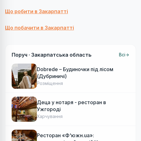
Що робити в Закарпатті
Що побачити в Закарпатті
Поруч ·
Закарпатська область
Всі
Dobrede – Будиночки під лісом
(Дубриничі)
Розміщення
Деца у нотаря - ресторан в
Ужгороді
Харчування
Ресторан «Ф'южн.ua»: