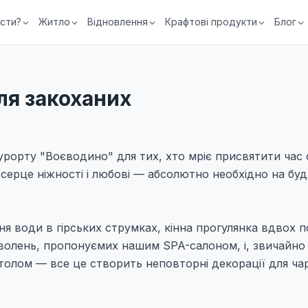
їсти?
Житло
Відновлення
Крафтові продукти
Блог
ля закоханих
урорту "Воєводино" для тих, хто мріє присвятити час с
 серце ніжності і любові — абсолютно необхідно на бу
я води в гірських струмках, кінна прогулянка вдвох п
волень, пропонуємих нашим SPA-салоном, і, звичайно 
олом — все це створить неповторні декорації для чар