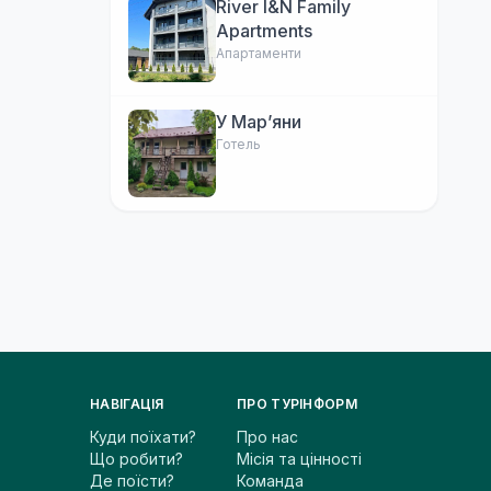
River I&N Family
Apartments
Апартаменти
У Марʼяни
Готель
НАВІГАЦІЯ
ПРО ТУРІНФОРМ
Куди поїхати?
Про нас
Що робити?
Місія та цінності
Де поїсти?
Команда