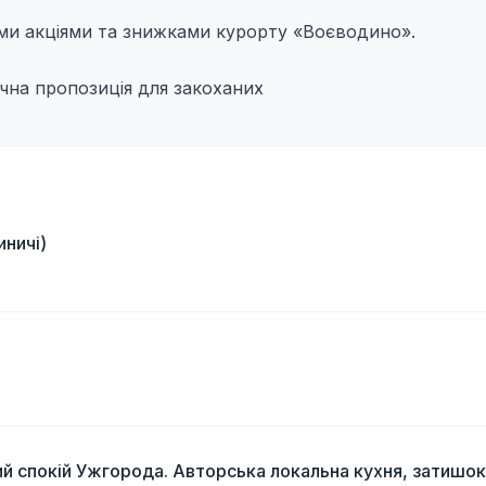
ими акціями та знижками курорту «Воєводино».
чна пропозиція для закоханих
иничі)
і
й спокій Ужгорода. Авторська локальна кухня, затишок