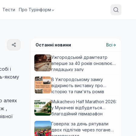
Тести
Про Турінформ
Останні новини
Всі
Ужгородський драмтеатр
вперше за 40 років оновлює
обі і
глядацьку залу
дь-якому
В Ужгородському замку
відкриють виставку про
історію та пам'ять ромів
Закарпаття
о алеях
Mukachevo Half Marathon 2026:
у Мукачеві відбудеться
ж ,
благодійний півмарафон
івної
Говерла: за день рятували
двох підлітків через погане
самопочуття