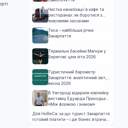
орті
Чистка каналізації в кафе та
ресторанах: як боротися з
жировими засорами
Тиса – найбільша річка
Закарпаття
Термальні басейни Магнум у
Берегові: ціни літа 2026
Туристичний барометр
Закарпаття: аналітичний звіт,
весна 2026
В Ужгороді відкрили ювілейну
виставку Едуарда Приходька
«Між формою і знаком»
Для HoReCa: за що турист Закарпаття
готовий платити – і де бізнес втрачає
гроші