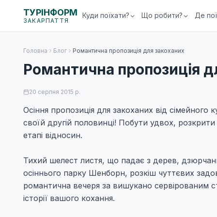
ТУРІНФОРМ
Куди поїхати?
Що робити?
Де по
ЗАКАРПАТТЯ
Головна
Блог
Романтична пропозиція для закоханих
Романтична пропозиція д
20 серпня 2015 р.
Осіння пропозиція для закоханих від сімейного к
своїй другій половинці! Побути удвох, розкрити
етапі відносин.
Тихий шелест листя, що падає з дерев, дзюрчанн
осіннього парку Шенборн, розкіш чуттєвих задо
романтична вечеря за вишукано сервірованим ст
історії вашого кохання.