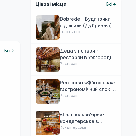
Цікаві місця
Всі
Dobrede – Будиночки
під лісом (Дубриничі)
Інше житло
Деца у нотаря -
Всі
ресторан в Ужгороді
Ресторан
Ресторан «Ф'южн.ua»:
гастрономічний спокій
Ужгорода. Авторська
Ресторан
локальна кухня,
затишок
«Галлія» кав’ярня-
кондитерська в
Ужгороді
Кондитерська