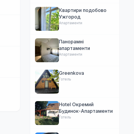
Квартири подобово
Ужгород
Апартаменти
Панорамні
апартаменти
Апартаменти
Greenkova
Готель
Hotel Окремий
Будинок-Апартаменти
Готель