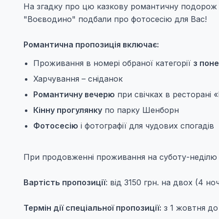
На згадку про цю казкову романтичну подорож В
"Воєводино" подбали про фотосесію для Вас!
Романтична пропозиція включає:
Проживання в номері обраної категорії
з пон
Харчування – сніданок
Романтичну вечерю
при свічках в ресторані 
Кінну прогулянку
по парку Шенборн
Фотосесію
і фотографії для чудових спогадів
При продовженні проживання на суботу-неділю 
Вартість пропозиції
: від 3150 грн. на двох (4 ноч
Термін дії спеціальної пропозиції:
з 1 жовтня до 