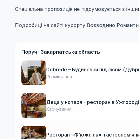
Спеціальна пропозиція не підсумовується з інш
Подробиці на сайті курорту Воєводино Романти
Поруч ·
Закарпатська область
Dobrede – Будиночки під лісом (Дубр
Розміщення
Деца у нотаря - ресторан в Ужгород
Харчування
Ресторан «Ф'южн.ua»: гастрономічни