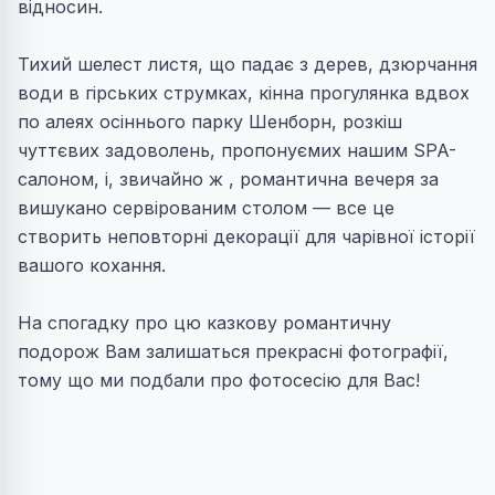
відносин.
Тихий шелест листя, що падає з дерев, дзюрчання
води в гірських струмках, кінна прогулянка вдвох
по алеях осіннього парку Шенборн, розкіш
чуттєвих задоволень, пропонуємих нашим SPA-
салоном, і, звичайно ж , романтична вечеря за
вишукано сервірованим столом — все це
створить неповторні декорації для чарівної історії
вашого кохання.
На спогадку про цю казкову романтичну
подорож Вам залишаться прекрасні фотографії,
тому що ми подбали про фотосесію для Вас!