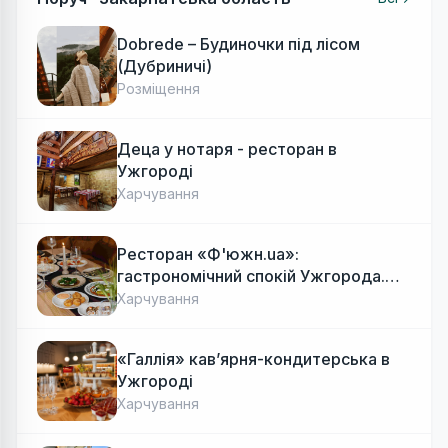
Dobrede – Будиночки під лісом
(Дубриничі)
Розміщення
Деца у нотаря - ресторан в
Ужгороді
Харчування
Ресторан «Ф'южн.ua»:
гастрономічний спокій Ужгорода.
Авторська локальна кухня, затишок
Харчування
«Галлія» кав’ярня-кондитерська в
Ужгороді
Харчування