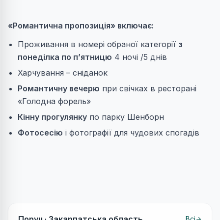
«Романтична пропозиція» включає:
Проживання в номері обраної категорії
з
понеділка по п’ятницю
4 ночі /5 днів
Харчування – сніданок
Романтичну вечерю
при свічках в ресторані
«Голодна форель»
Кінну прогулянку
по парку Шенборн
Фотосесію
і фотографії для чудових спогадів
Поруч ·
Закарпатська область
Всі